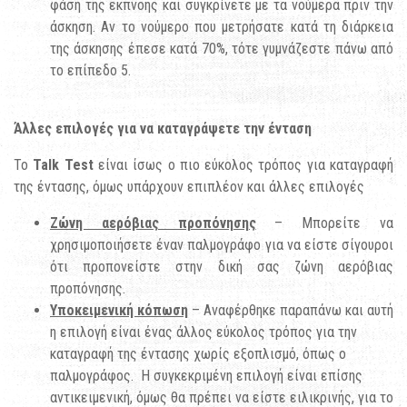
φάση της εκπνοής και συγκρίνετε με τα νούμερα πριν την
άσκηση. Αν το νούμερο που μετρήσατε κατά τη διάρκεια
της άσκησης έπεσε κατά 70%, τότε γυμνάζεστε πάνω από
το επίπεδο 5.
Άλλες επιλογές για να καταγράψετε την ένταση
Το
Talk Test
είναι ίσως ο πιο εύκολος τρόπος για καταγραφή
της έντασης, όμως υπάρχουν επιπλέον και άλλες επιλογές
Ζώνη αερόβιας προπόνησης
– Μπορείτε να
χρησιμοποιήσετε έναν παλμογράφο για να είστε σίγουροι
ότι προπονείστε στην δική σας ζώνη αερόβιας
προπόνησης.
Υποκειμενική κόπωση
– Αναφέρθηκε παραπάνω και αυτή
η επιλογή είναι ένας άλλος εύκολος τρόπος για την
καταγραφή της έντασης χωρίς εξοπλισμό, όπως ο
παλμογράφος. Η συγκεκριμένη επιλογή είναι επίσης
αντικειμενική, όμως θα πρέπει να είστε ειλικρινής, για το