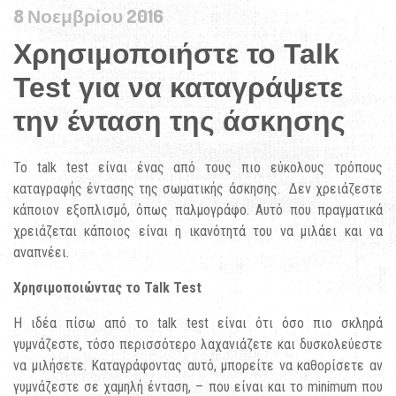
8 Νοεμβρίου 2016
Χρησιμοποιήστε το Talk
Test για να καταγράψετε
την ένταση της άσκησης
Το talk test είναι ένας από τους πιο εύκολους τρόπους
καταγραφής έντασης της σωματικής άσκησης. Δεν χρειάζεστε
κάποιον εξοπλισμό, όπως παλμογράφο. Αυτό που πραγματικά
χρειάζεται κάποιος είναι η ικανότητά του να μιλάει και να
αναπνέει.
Χρησιμοποιώντας
το
Talk Test
Η ιδέα πίσω από το talk test είναι ότι όσο πιο σκληρά
γυμνάζεστε, τόσο περισσότερο λαχανιάζετε και δυσκολεύεστε
να μιλήσετε. Καταγράφοντας αυτό, μπορείτε να καθορίσετε αν
γυμνάζεστε σε χαμηλή ένταση, – που είναι και το minimum που