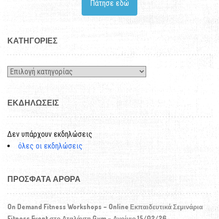
Πάτησε εδώ
KΑΤΗΓΟΡΊΕΣ
Kατηγορίες
ΕΚΔΗΛΏΣΕΙΣ
Δεν υπάρχουν εκδηλώσεις
όλες οι εκδηλώσεις
ΠΡΌΣΦΑΤΑ ΆΡΘΡΑ
On Demand Fitness Workshops – Online Εκπαιδευτικά Σεμινάρια
Fitness Event στο Αταλάντη Gym – Αγρίνιο 15/02/26