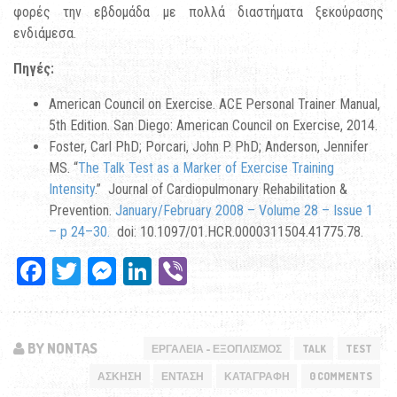
φορές την εβδομάδα με πολλά διαστήματα ξεκούρασης
ενδιάμεσα.
Πηγές
:
American Council on Exercise. ACE Personal Trainer Manual,
5th Edition. San Diego: American Council on Exercise, 2014.
Foster, Carl PhD; Porcari, John P. PhD; Anderson, Jennifer
MS. “
The Talk Test as a Marker of Exercise Training
Intensity
.” Journal of Cardiopulmonary Rehabilitation &
Prevention.
January/February 2008 – Volume 28 – Issue 1
– p 24–30.
doi: 10.1097/01.HCR.0000311504.41775.78.
Facebook
Twitter
Messenger
LinkedIn
Viber
BY NONTAS
ΕΡΓΑΛΕΊΑ - ΕΞΟΠΛΙΣΜΌΣ
TALK
TEST
ΆΣΚΗΣΗ
ΈΝΤΑΣΗ
ΚΑΤΑΓΡΑΦΉ
0 COMMENTS