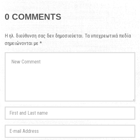
0 COMMENTS
Η ηλ. διεύθυνση σας δεν δημοσιεύεται.
Τα υποχρεωτικά πεδία
σημειώνονται με
*
Your
comment
*
First
and
Last
E-
name
*
mail