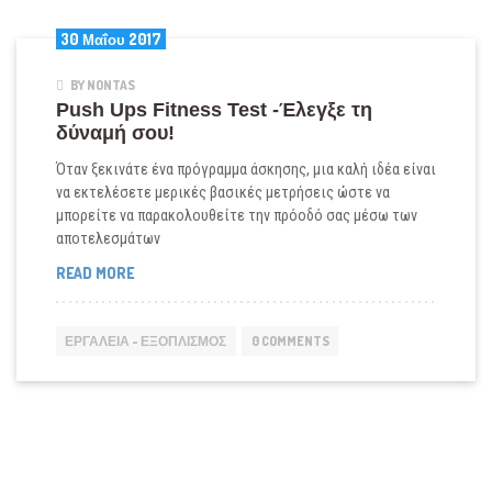
30 Μαΐου 2017
BY NONTAS
Push Ups Fitness Test -Έλεγξε τη
δύναμή σου!
Όταν ξεκινάτε ένα πρόγραμμα άσκησης, μια καλή ιδέα είναι
να εκτελέσετε μερικές βασικές μετρήσεις ώστε να
μπορείτε να παρακολουθείτε την πρόοδό σας μέσω των
αποτελεσμάτων
PUSH
READ MORE
UPS
FITNESS
TEST
ΕΡΓΑΛΕΊΑ - ΕΞΟΠΛΙΣΜΌΣ
0 COMMENTS
-ΈΛΕΓΞΕ
ΤΗ
ΔΎΝΑΜΉ
ΣΟΥ!