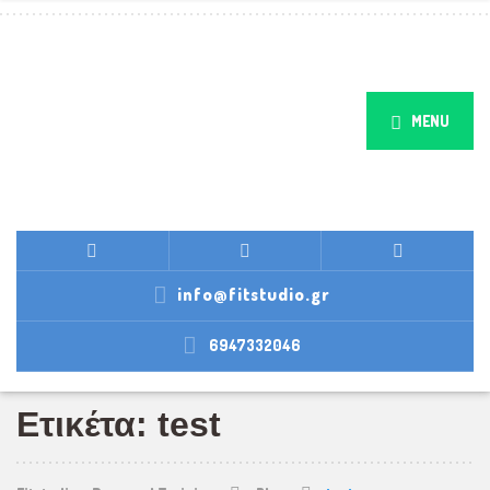
MENU
info@fitstudio.gr
6947332046
Ετικέτα: test