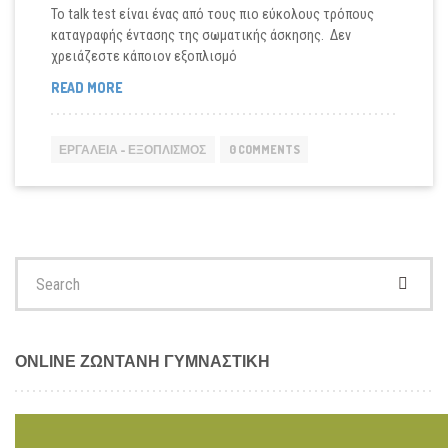
Το talk test είναι ένας από τους πιο εύκολους τρόπους
καταγραφής έντασης της σωματικής άσκησης. Δεν
χρειάζεστε κάποιον εξοπλισμό
ΧΡΗΣΙΜΟΠΟΙΉΣΤΕ
READ MORE
ΤΟ
TALK
TEST
ΕΡΓΑΛΕΊΑ - ΕΞΟΠΛΙΣΜΌΣ
0 COMMENTS
ΓΙΑ
ΝΑ
ΚΑΤΑΓΡΆΨΕΤΕ
ΤΗΝ
ΈΝΤΑΣΗ
ΤΗΣ
Search
ΆΣΚΗΣΗΣ
for:
ONLINE ΖΩΝΤΑΝΗ ΓΥΜΝΑΣΤΙΚΗ