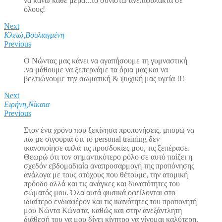
να κάνω κάθε μέρα...το συνιστώ ανεπιφύλακτα σε
όλους!
Next
Κλειώ,Βουλιαγμένη
Previous
Ο Νώντας μας κάνει να αγαπήσουμε τη γυμναστική
,να μάθουμε να ξεπερνάμε τα όρια μας και να
βελτιώνουμε την σωματική & ψυχική μας υγεία !!!
Next
Ειρήνη,Νίκαια
Previous
Στον ένα χρόνο που ξεκίνησα προπονήσεις, μπορώ να
πω με σιγουριά ότι το personal training δεν
ικανοποίησε απλά τις προσδοκίες μου, τις ξεπέρασε.
Θεωρώ ότι τον σημαντικότερο ρόλο σε αυτό παίζει η
σχεδόν εβδομαδιαία αναπροσαρμογή της προπόνησης
ανάλογα με τους στόχους που θέτουμε, την ατομική
πρόοδο αλλά και τις ανάγκες και δυνατότητες του
σώματός μου. Όλα αυτά φυσικά οφείλονται στο
ιδιαίτερο ενδιαφέρον και τις ικανότητες του προπονητή
μου Νώντα Κώνστα, καθώς και στην ανεξάντλητη
διάθεσή του να μου δίνει κίνητρο να γίνομαι καλύτερη.