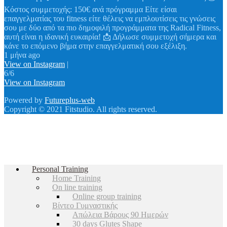
Κόστος συμμετοχής: 150€ ανά πρόγραμμα Είτε είσαι
επαγγελματίας του fitness είτε θέλεις να εμπλουτίσεις τις γνώσεις
σου με δύο από τα πιο δημοφιλή προγράμματα της Radical Fitness,
αυτή είναι η ιδανική ευκαιρία! 📩 Δήλωσε συμμετοχή σήμερα και
κάνε το επόμενο βήμα στην επαγγελματική σου εξέλιξη.
1 μήνα ago
View on Instagram
|
6/6
View on Instagram
Powered by
Futureplus-web
Copyright © 2021 Fitstudio. All rights reserved.
Personal Training
Home Training
On line training
Online group training
Βίντεο Γυμναστικής
Απώλεια Βάρους 90 Ημερών
30 days Glutes Shape