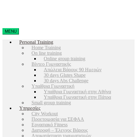
MENU
Personal Training
Home Training
On line training
Online group training
Βίντεο Γυμναστικής
Απώλεια Βάρους 90 Ημερών
30 days Glutes Shape
30 days Abs Challenge
Υπαίθρια Γυμναστική
Υπαίθρια Γυμναστική στην Αθήνα
Υπαίθρια Γυμναστική στην Πάτρα
Small group training
Υπηρεσίες
City Workout
Προετοιμασία για ΣΕΦΑΑ
Εργασιακό Fitness
Διατροφή – Έλεγχος Βάρους
Αποκατάσταση τραυματισμών