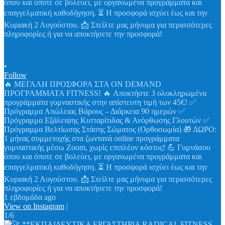
•
Follow
🔥 ΜΕΓΑΛΗ ΠΡΟΣΦΟΡΑ ΣΤΑ ON DEMAND
ΠΡΟΓΡΑΜΜΑΤΑ FITNESS! 🔥 Αποκτήστε 3 ολοκληρωμένα
προγράμματα γυμναστικής στην απίστευτη τιμή των 45€! ✅
Πρόγραμμα Απώλειας Βάρους – Διάρκεια 90 ημερών ✅
Πρόγραμμα Εξάλειψης Κυτταρίτιδας & Ανόρθωσης Γλουτών ✅
Πρόγραμμα Βελτίωσης Στάσης Σώματος (Ορθοσωμία) 🎁 ΔΩΡΟ:
1 μήνας συμμετοχής στα ζωντανά online προγράμματα
γυμναστικής μέσω Zoom, χωρίς επιπλέον κόστος! 💪 Γυμνάσου
όπου και όποτε σε βολεύει, με οργανωμένα προγράμματα και
επαγγελματική καθοδήγηση. ⏳ Η προσφορά ισχύει έως και την
Κυριακή 2 Αυγούστου. 📩 Στείλτε μας μήνυμα για περισσότερες
πληροφορίες ή για να αποκτήσετε την προσφορά!
1 εβδομάδα ago
View on Instagram
|
1/6