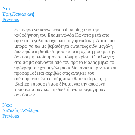
Next
Έφη,Καισαριανή
Previous
Ξεκινησα να κανω personal training υπό την
καθοδήγηση του Επαμεινώνδα Κώνστα μετά απο
αρκετά μεγάλη αποχή από τη γυμναστική. Αυτό που
μπορω να πω με βεβαιότητα είναι πως είδα μεγάλη
διαφορά στη διάθεση μου και στη σχέση μου με την
άσκηση, η οποία ήταν σε μόνιμη κρίση. Οι αλλαγές
στο σώμα φαίνονται από τον πρώτο κιόλας μήνα, το
πρόγραμμα έχει μεγάλη ποικιλία, ανταποκρίνεται και
προσαρμόζεται ακριβώς στις ανάγκες του
ασκούμενου. Στα επίσης πολύ θετικά σημεία, η
ιδιαίτερη προσοχή που δίνεται για την αποφυγή
τραυματισμών και τη σωστή αναπαραγωγή των
ασκήσεων.
Next
Ναταλία,Π.Φάληρο
Previous