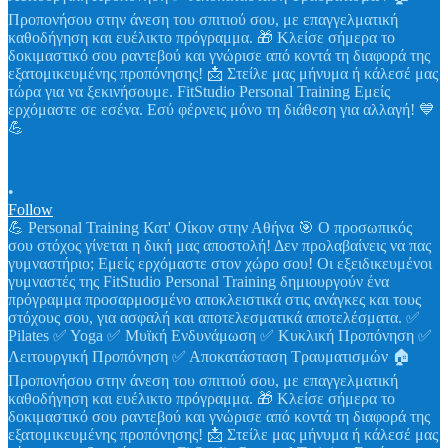
•
Follow
💪 Personal Training Κατ' Οίκον στην Αθήνα 🎯 Ο προσωπικός
σου στόχος γίνεται η δική μας αποστολή! Δεν προλαβαίνεις να πας
γυμναστήριο; Εμείς ερχόμαστε στον χώρο σου! Οι εξειδικευμένοι
γυμναστές της FitStudio Personal Training δημιουργούν ένα
πρόγραμμα προσαρμοσμένο αποκλειστικά στις ανάγκες και τους
στόχους σου, για ασφαλή και αποτελεσματικά αποτελέσματα. ✅
Pilates ✅ Yoga ✅ Μυϊκή Ενδυνάμωση ✅ Κυκλική Προπόνηση ✅
Λειτουργική Προπόνηση ✅ Αποκατάσταση Τραυματισμών 🏠
Προπονήσου στην άνεση του σπιτιού σου, με επαγγελματική
καθοδήγηση και ευέλικτο πρόγραμμα. 🎁 Κλείσε σήμερα το
δοκιμαστικό σου ραντεβού και γνώρισε από κοντά τη διαφορά της
εξατομικευμένης προπόνησης! 📩 Στείλε μας μήνυμα ή κάλεσέ μας