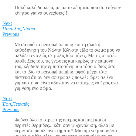
Πολύ καλή δουλειά, με αποτελέσματα που σου δίνουν
κίνητρο για να συνεχίσεις!!!
Next
Παντελής,Νίκαια
Previous
Μέσα από το personal training και τη σωστή
καθοδήγηση του Νώντα Κώνστα είδα το σώμα μου να
αλλάζει εντελώς σε μόλις δύο μήνες. Με τις σωστές
υποδείξεις του, τις γνώσεις και κυρίως την επιμονή
του, κέρδισε την εμπιστοσύνη μου τόσο ο ίδιος όσο
και το ίδιο το personal training, αφού μέχρι τότε
πίστευα ότι αν δεν αφιερώσεις πολλές ώρες σε ένα
γυμναστήριο είναι αδύνατον να επιτύχεις να έχεις ένα
γυμνασμένο σώμα.
Next
Έφη,Πειραιάς
Previous
Φεύγει όλο το στρες της ημέρας και μαζί και οι
περιττές θερμίδες... κάτι σαν ψυχανάλυση, αλλά με
περισσότερα πλεονεκτήματα!! Μακάρι να μπορούσα