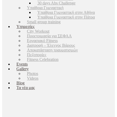
30 days Abs Challenge
Υπαίθρια Γυμναστική
Υπαίθρια Γυμναστική στην Αθήνα
Υπαίθρια Γυμναστική στην Πάτρα
Small group training
Υπηρεσίες
City Workout
Προετοιμασία για ΣΕΦΑΑ
Εργασιακό Fitness
Διατροφή – Έλεγχος Βάρους
Αποκατάσταση τραυματισμών
Πεζοπορίες
Fitness Celebration
Events
Gallery
Photos
Videos
Blog
Τα νέα μας