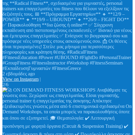
της **Radical Fitness**, σχεδιασμένα για γυμναστές, personal
trainers και επαγγελματίες του fitness που θέλουν να εξελίξουν τις
δεξιότητές τους. 📅 **Πρόγραμμα Εργαστηρίων** 🔸 **12/9 –
POWER** 🔸 **19/9 – UBOUND** 🔸 **26/9 – FIGHT DO**
✅ Παρακολούθηση **δια ζώσης ή online** ✅ Σύγχρονη
εκπαίδευση από πιστοποιημένους εκπαιδευτές ✅ Ιδανικό για νέους
και έμπειρους επαγγελματίες ✅ Ενίσχυσε το βιογραφικό σου και
πρόσφερε νέες υπηρεσίες στους ασκούμενούς σου. 📩 Οι θέσεις
είναι περιορισμένες! Στείλε μας μήνυμα για περισσότερες
πληροφορίες και κράτηση θέσης. #RadicalFitness
#FitnessEducation #Power #UBOUND #FightDo #PersonalTrainer
#GroupFitness #FitnessInstructor #Workshop #FitnessSeminars
#ΕκπαίδευσηΓυμναστών #FitnessGreece
2 εβδομάδες ago
View on Instagram
|
2/6