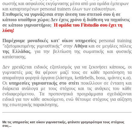
σωστής και ασφαλούς εκγύμνασης μέσα από μια ομάδα έμπειρων
και καταρτισμένων personal trainers όλων των ειδικοτήτων.
Επιθυμείς να γυμνάζεσαι στην άνεση του σπιτιού σου ή σε
κάποιο υπαίθριο χώρο; Δεν έχεις χρόνο ή διάθεση να πηγαίνεις
σε κάποιο γυμναστήριο;
Η ομάδα του Fitstudio σου έχει τη
λύση!
Παρέχουμε μοναδικές κατ' οίκον υπηρεσίες
personal training
"εξατομικευμένης γυμναστικής"
στην
Αθήνα
και σε μεγάλες πόλεις
της Ελλάδας
, για την βελτίωση της σωματικής και φυσικής
κατάστασης.
Δεν χρειάζεται ειδικός εξοπλισμός για να ξεκινήσει κάποιος, οι
γυμναστές μας θα φέρουν μαζί τους σε κάθε προπόνηση τα
απαραίτητα φορητά όργανα (λάστιχα, kettlebells, bosu, ιμάντες κ.α).
Οι
υπηρεσίες γυμναστικής στο σπίτι
ποικίλλουν σε ένταση και
διάρκεια ανάλογα με τους στόχους και τις ανάγκες του κάθε
ενδιαφερόμενου. Τα προπονητικά προγράμματα σχεδιάζονται
ειδικά για τον κάθε ασκούμενο, ενώ θέτουμε στόχους για αύξηση
της εσωτερικής παρακίνησης.
Με τις υπηρεσίες κατ οίκον γυμναστικής, φτάνετε γρηγορότερα τους στόχους
σας...