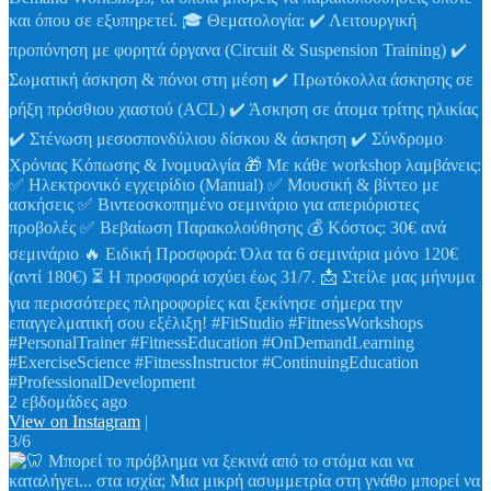
και όπου σε εξυπηρετεί. 🎓 Θεματολογία: ✔️ Λειτουργική
προπόνηση με φορητά όργανα (Circuit & Suspension Training) ✔️
Σωματική άσκηση & πόνοι στη μέση ✔️ Πρωτόκολλα άσκησης σε
ρήξη πρόσθιου χιαστού (ACL) ✔️ Άσκηση σε άτομα τρίτης ηλικίας
✔️ Στένωση μεσοσπονδύλιου δίσκου & άσκηση ✔️ Σύνδρομο
Χρόνιας Κόπωσης & Ινομυαλγία 🎁 Με κάθε workshop λαμβάνεις:
✅ Ηλεκτρονικό εγχειρίδιο (Manual) ✅ Μουσική & βίντεο με
ασκήσεις ✅ Βιντεοσκοπημένο σεμινάριο για απεριόριστες
προβολές ✅ Βεβαίωση Παρακολούθησης 💰 Κόστος: 30€ ανά
σεμινάριο 🔥 Ειδική Προσφορά: Όλα τα 6 σεμινάρια μόνο 120€
(αντί 180€) ⏳ Η προσφορά ισχύει έως 31/7. 📩 Στείλε μας μήνυμα
για περισσότερες πληροφορίες και ξεκίνησε σήμερα την
επαγγελματική σου εξέλιξη! #FitStudio #FitnessWorkshops
#PersonalTrainer #FitnessEducation #OnDemandLearning
#ExerciseScience #FitnessInstructor #ContinuingEducation
#ProfessionalDevelopment
2 εβδομάδες ago
View on Instagram
|
3/6