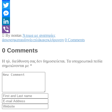
Facebook
Twitter
Messenger
LinkedIn
By nontas
Άτομα με αναπηρίες
Viber
άσκηση
κατα
οδηγίες
πλάκας
σκλήρυνση
0 Comments
0 Comments
Η ηλ. διεύθυνση σας δεν δημοσιεύεται.
Τα υποχρεωτικά πεδία
σημειώνονται με
*
Your
comment
*
First
and
E-
Last
mail
Website
name
*
Address
*