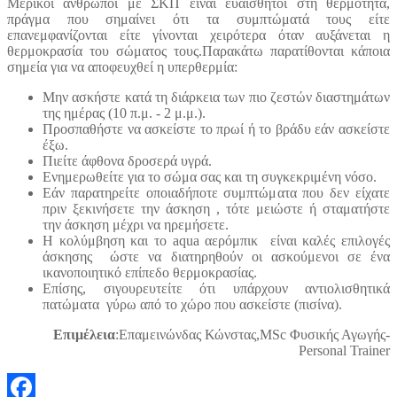
Μερικοί άνθρωποι με ΣΚΠ είναι ευαίσθητοι στη θερμότητα,
πράγμα που σημαίνει ότι τα συμπτώματά τους είτε
επανεμφανίζονται είτε γίνονται χειρότερα όταν αυξάνεται η
θερμοκρασία του σώματος τους.Παρακάτω παρατίθονται κάποια
σημεία για να αποφευχθεί η υπερθερμία:
Μην ασκήστε κατά τη διάρκεια των πιο ζεστών διαστημάτων
της ημέρας (10 π.μ. - 2 μ.μ.).
Προσπαθήστε να ασκείστε το πρωί ή το βράδυ εάν ασκείστε
έξω.
Πιείτε άφθονα δροσερά υγρά.
Ενημερωθείτε για το σώμα σας και τη συγκεκριμένη νόσο.
Εάν παρατηρείτε οποιαδήποτε συμπτώματα που δεν είχατε
πριν ξεκινήσετε την άσκηση , τότε μειώστε ή σταματήστε
την άσκηση μέχρι να ηρεμήσετε.
Η κολύμβηση και το aqua αερόμπικ είναι καλές επιλογές
άσκησης ώστε να διατηρηθούν οι ασκούμενοι σε ένα
ικανοποιητικό επίπεδο θερμοκρασίας.
Επίσης, σιγουρευτείτε ότι υπάρχουν αντιολισθητικά
πατώματα γύρω από το χώρο που ασκείστε (πισίνα).
Επιμέλεια
:Επαμεινώνδας Κώνστας,MSc Φυσικής Αγωγής-
Personal Trainer