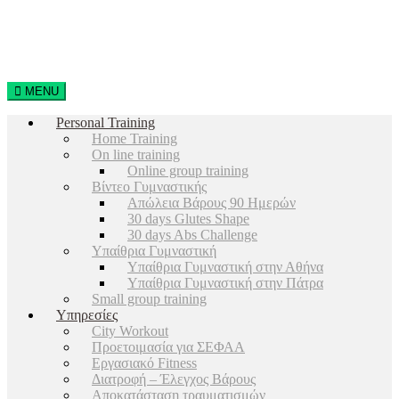
MENU
Personal Training
Home Training
On line training
Online group training
Βίντεο Γυμναστικής
Απώλεια Βάρους 90 Ημερών
30 days Glutes Shape
30 days Abs Challenge
Υπαίθρια Γυμναστική
Υπαίθρια Γυμναστική στην Αθήνα
Υπαίθρια Γυμναστική στην Πάτρα
Small group training
Υπηρεσίες
City Workout
Προετοιμασία για ΣΕΦΑΑ
Εργασιακό Fitness
Διατροφή – Έλεγχος Βάρους
Αποκατάσταση τραυματισμών