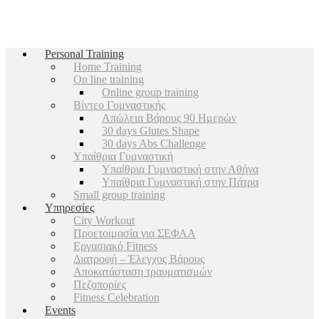
Personal Training
Home Training
On line training
Online group training
Βίντεο Γυμναστικής
Απώλεια Βάρους 90 Ημερών
30 days Glutes Shape
30 days Abs Challenge
Υπαίθρια Γυμναστική
Υπαίθρια Γυμναστική στην Αθήνα
Υπαίθρια Γυμναστική στην Πάτρα
Small group training
Υπηρεσίες
City Workout
Προετοιμασία για ΣΕΦΑΑ
Εργασιακό Fitness
Διατροφή – Έλεγχος Βάρους
Αποκατάσταση τραυματισμών
Πεζοπορίες
Fitness Celebration
Events