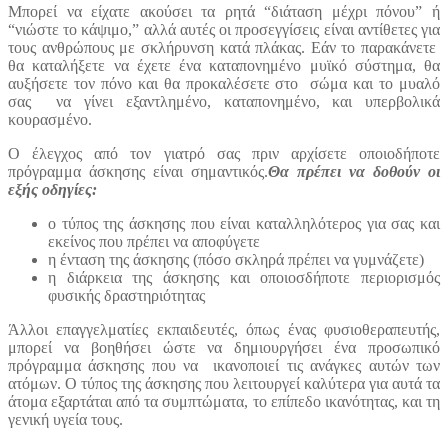
Μπορεί να είχατε ακούσει τα ρητά “διάταση μέχρι πόνου” ή
“νιώστε το κάψιμο,” αλλά αυτές οι προσεγγίσεις είναι αντίθετες για
τους ανθρώπους με σκλήρυνση κατά πλάκας. Εάν το παρακάνετε
θα καταλήξετε να έχετε ένα καταπονημένο μυϊκό σύστημα, θα
αυξήσετε τον πόνο και θα προκαλέσετε στο σώμα και το μυαλό
σας να γίνει εξαντλημένο, καταπονημένο, και υπερβολικά
κουρασμένο.
Ο έλεγχος από τον γιατρό σας πριν αρχίσετε οποιοδήποτε
πρόγραμμα άσκησης είναι σημαντικός.
Θα πρέπει να δοθούν οι
εξής οδηγίες:
ο τύπος της άσκησης που είναι καταλληλότερος για σας και
εκείνος που πρέπει να αποφύγετε
η ένταση της άσκησης (πόσο σκληρά πρέπει να γυμνάζετε)
η διάρκεια της άσκησης και οποιοσδήποτε περιορισμός
φυσικής δραστηριότητας
Άλλοι επαγγελματίες εκπαιδευτές, όπως ένας φυσιοθεραπευτής,
μπορεί να βοηθήσει ώστε να δημιουργήσει ένα προσωπικό
πρόγραμμα άσκησης που να ικανοποιεί τις ανάγκες αυτών των
ατόμων. Ο τύπος της άσκησης που λειτουργεί καλύτερα για αυτά τα
άτομα εξαρτάται από τα συμπτώματα, το επίπεδο ικανότητας, και τη
γενική υγεία τους.