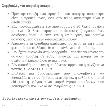
Συμβουλές για ασφαλή άσκηση
Πριν την έναρξη ενός προγράμματος άσκησης απαραίτητη
είναι η προθέρμανση, ενώ στο τέλος απαραίτητη είναι η
αποθεραπεία.
Εάν προγραμματίζετε ένα πρόγραμμα για 30 λεπτά, αρχίστε
με ένα 10 λεπτο πρόγραμμα άσκησης (συγκεκριμένες
ασκήσεις) όπου θα είναι και η καθημερινή σας ρουτίνα
άσκησης μέσα σε ένα ασφαλές περιβάλλον.
Αποφύγετε τα ολισθηρά πατώματα, τον χώρο με μη επαρκή
φωτισμό, και οτιδήποτε θέτει σε κίνδυνο το άτομό σας.
Εάν έχετε δυσκολία στην ισορροπία, μπορείτε να κάνετε την
άσκηση προσιτή σε εσάς πίανοντας μια μπάρα για να
σταθείτε ή κάποιο άλλο αντικείμενο.
Εάν οποιαδήποτε στιγμή αισθάνεστε άρρωστοι ή αρχίζετε να
πονάτε, ΣΤΑΜΑΤΗΣΤΕ!!!
Επιλέξτε μια δραστηριότητα που απολαμβάνετε και
διασκεδάστε με αυτή! Το aqua αερόμπικ, η κολύμβηση,το tai
chi και η γιόγκα είναι παραδείγματα ασκήσεων που
λειτουργούν πολύ καλά σε ανθρώπους με ΣΚΠ.
Τι θα έπρεπε να κάνετε εάν νιώσετε υπερθερμία;