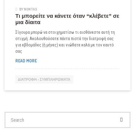
BY NONTAS
Τι μπορείτε να κάνετε όταν “κλέβετε” σε
μια δίαιτα
Σίγουρα μπορώ να στοιχηματίσω τι αισθάνεστε αυτή τη
στιγμή. Ακολουθούσατε πάντα πιστά την διατροφή σας
για εβδομάδες (ή μήνες) και νιώθατε καλά με τον εαυτό
σας
ΤΙ
READ MORE
ΜΠΟΡΕΊΤΕ
ΝΑ
ΚΆΝΕΤΕ
ΔΙΑΤΡΟΦΉ - ΣΥΜΠΛΗΡΏΜΑΤΑ
ΌΤΑΝ
“ΚΛΈΒΕΤΕ”
ΣΕ
ΜΙΑ
ΔΊΑΙΤΑ
Search
for: