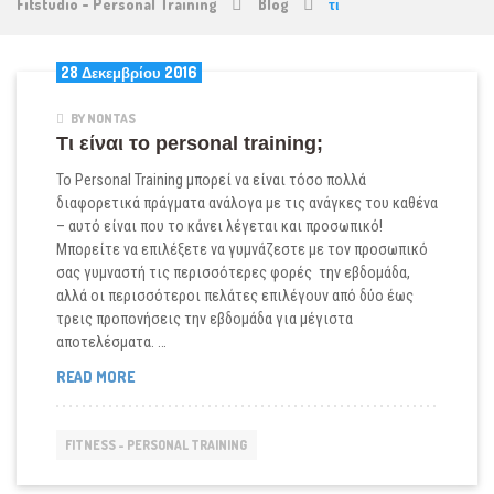
Fitstudio - Personal Training
Blog
τι
28 Δεκεμβρίου 2016
BY NONTAS
Τι είναι το personal training;
Το Personal Training μπορεί να είναι τόσο πολλά
διαφορετικά πράγματα ανάλογα με τις ανάγκες του καθένα
– αυτό είναι που το κάνει λέγεται και προσωπικό!
Μπορείτε να επιλέξετε να γυμνάζεστε με τον προσωπικό
σας γυμναστή τις περισσότερες φορές την εβδομάδα,
αλλά οι περισσότεροι πελάτες επιλέγουν από δύο έως
τρεις προπονήσεις την εβδομάδα για μέγιστα
αποτελέσματα. …
ΤΙ
READ MORE
ΕΊΝΑΙ
ΤΟ
PERSONAL
FITNESS - PERSONAL TRAINING
TRAINING;