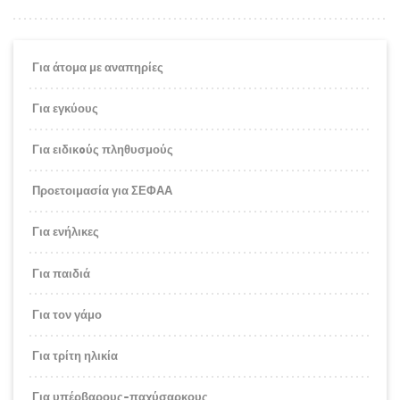
Για άτομα με αναπηρίες
Για εγκύους
Για ειδικoύς πληθυσμούς
Προετοιμασία για ΣΕΦΑΑ
Για ενήλικες
Για παιδιά
Για τον γάμο
Για τρίτη ηλικία
Για υπέρβαρους-παχύσαρκους