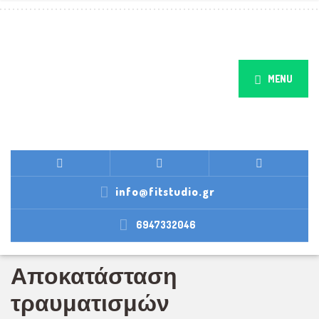
MENU
info@fitstudio.gr
6947332046
Αποκατάσταση
τραυματισμών