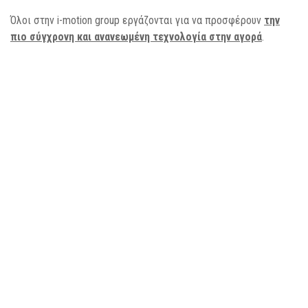
Όλοι στην i-motion group εργάζονται για να προσφέρουν
την
πιο σύγχρονη και ανανεωμένη τεχνολογία στην αγορά
.