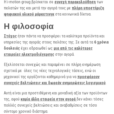
Η i-motion groug βρίσκεται σε
συνεχή παρακολούθηση
των
πελατών της και μετά την αγορά τους με
πλήρη υποστήριξη
ψηφιακού υλικού μάρκετινγκ
στα κοινωνικά δίκτυα.
Η φιλοσοφία
Στόχος
ήταν πάντα να προσφέρει τα καλύτερα προϊόντα και
υπηρεσίες της αγοράς στους πελάτες της. Σε αυτά τα
6 χρόνια
δουλειάς
έχει εδραιωθεί ως
μια από τις καλύτερες
εταιρείες ηλεκτροδιέγερσης
στην αγορά.
Εξελίσσεται συνεχώς και παραμένει σε πλήρη ενημέρωση
σχετικά με όλες τις νέες τεχνολογικές τάσεις, ενώ οι
μηχανικοί της εργάζονται καθημερινά για να
προσφέρουν
συνεχείς βελτιώσεις και δωρεάν ενημερώσεις λογισμικού
.
Αυτή είναι μια προστιθέμενη και μοναδική αξία των προϊόντων
της, αφού
καμία άλλη εταιρεία στην αγορά
δεν κάνει τόσες
πολλές συνεχείς βελτιώσεις και αναβαθμίσεις σε τόσο
σύντομο χρονικό διάστημα.