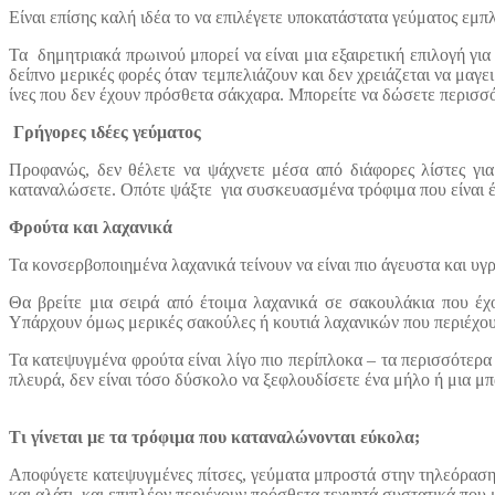
Είναι επίσης καλή ιδέα το να επιλέγετε υποκατάστατα γεύματος εμπλ
Τα δημητριακά πρωινού μπορεί να είναι μια εξαιρετική επιλογή γ
δείπνο μερικές φορές όταν τεμπελιάζουν και δεν χρειάζεται να μαγ
ίνες που δεν έχουν πρόσθετα σάκχαρα. Μπορείτε να δώσετε περισ
Γρήγορες ιδέες γεύματος
Προφανώς, δεν θέλετε να ψάχνετε μέσα από διάφορες λίστες για
καταναλώσετε. Οπότε ψάξτε για συσκευασμένα τρόφιμα που είναι έτ
Φρούτα και λαχανικά
Τα κονσερβοποιημένα λαχανικά τείνουν να είναι πιο άγευστα και υγρ
Θα βρείτε μια σειρά από έτοιμα λαχανικά σε σακουλάκια που έ
Υπάρχουν όμως μερικές σακούλες ή κουτιά λαχανικών που περιέχουν 
Τα κατεψυγμένα φρούτα είναι λίγο πιο περίπλοκα – τα περισσότερα
πλευρά, δεν είναι τόσο δύσκολο να ξεφλουδίσετε ένα μήλο ή μια μπ
Τι γίνεται με τα τρόφιμα που καταναλώνονται εύκολα;
Αποφύγετε κατεψυγμένες πίτσες, γεύματα μπροστά στην τηλεόραση, 
και αλάτι, και επιπλέον περιέχουν πρόσθετα τεχνητά συστατικά που 