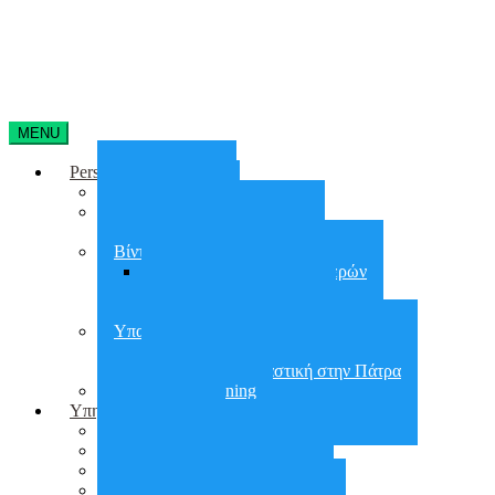
MENU
Personal Training
Home Training
On line training
Online group training
Βίντεο Γυμναστικής
Απώλεια Βάρους 90 Ημερών
30 days Glutes Shape
30 days Abs Challenge
Υπαίθρια Γυμναστική
Υπαίθρια Γυμναστική στην Αθήνα
Υπαίθρια Γυμναστική στην Πάτρα
Small group training
Υπηρεσίες
City Workout
Προετοιμασία για ΣΕΦΑΑ
Εργασιακό Fitness
Διατροφή – Έλεγχος Βάρους