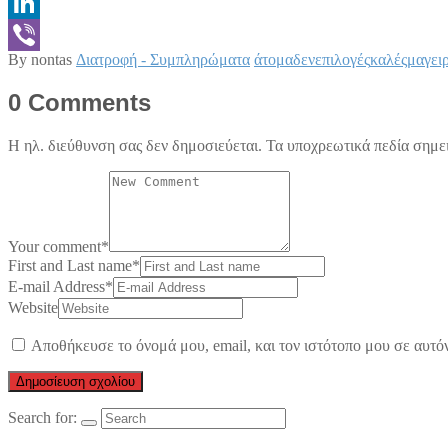
Messenger
LinkedIn
By nontas
Διατροφή - Συμπληρώματα
άτομα
δεν
επιλογές
καλές
μαγει
Viber
0 Comments
Η ηλ. διεύθυνση σας δεν δημοσιεύεται.
Τα υποχρεωτικά πεδία σημε
Your comment
*
First and Last name
*
E-mail Address
*
Website
Αποθήκευσε το όνομά μου, email, και τον ιστότοπο μου σε αυτό
Search for: