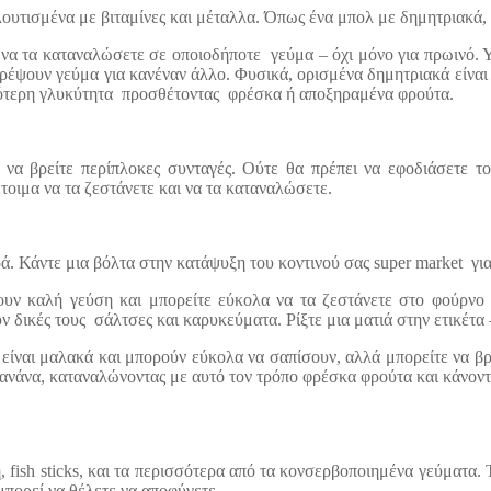
ουτισμένα με βιταμίνες και μέταλλα. Όπως ένα μπολ με δημητριακά, έ
ια να τα καταναλώσετε σε οποιοδήποτε γεύμα – όχι μόνο για πρωινό.
ειρέψουν γεύμα για κανέναν άλλο. Φυσικά, ορισμένα δημητριακά είνα
σότερη γλυκύτητα προσθέτοντας φρέσκα ή αποξηραμένα φρούτα.
 να βρείτε περίπλοκες συνταγές. Ούτε θα πρέπει να εφοδιάσετε τ
οιμα να τα ζεστάνετε και να τα καταναλώσετε.
ά. Κάντε μια βόλτα στην κατάψυξη του κοντινού σας super market για 
χουν καλή γεύση και μπορείτε εύκολα να τα ζεστάνετε στο φούρνο
δικές τους σάλτσες και καρυκεύματα. Ρίξτε μια ματιά στην ετικέτα – 
 είναι μαλακά και μπορούν εύκολα να σαπίσουν, αλλά μπορείτε να β
ανάνα, καταναλώνοντας με αυτό τον τρόπο φρέσκα φρούτα και κάνοντα
fish sticks, και τα περισσότερα από τα κονσερβοποιημένα γεύματα. 
μπορεί να θέλετε να αποφύγετε.