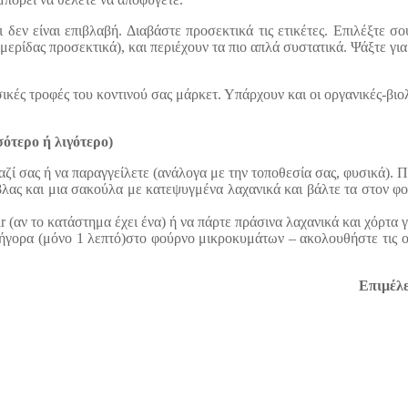
εν είναι επιβλαβή. Διαβάστε προσεκτικά τις ετικέτες. Επιλέξτε σο
μερίδας προσεκτικά), και περιέχουν τα πιο απλά συστατικά. Ψάξτε γ
σικές τροφές του κοντινού σας μάρκετ. Υπάρχουν και οι οργανικές-βι
σότερο ή λιγότερο)
μαζί σας ή να παραγγείλετε (ανάλογα με την τοποθεσία σας, φυσικά). 
λας και μια σακούλα με κατεψυγμένα λαχανικά και βάλτε τα στον φο
ar (αν το κατάστημα έχει ένα) ή να πάρτε πράσινα λαχανικά και χόρτα 
ήγορα (μόνο 1 λεπτό)στο φούρνο μικροκυμάτων – ακολουθήστε τις ο
Επιμέλ