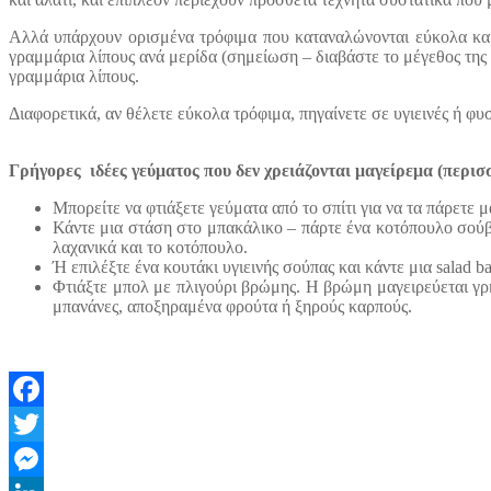
Αλλά υπάρχουν ορισμένα τρόφιμα που καταναλώνονται εύκολα και δ
γραμμάρια λίπους ανά μερίδα (σημείωση – διαβάστε το μέγεθος της 
γραμμάρια λίπους.
Διαφορετικά, αν θέλετε εύκολα τρόφιμα, πηγαίνετε σε υγιεινές ή φυ
Γρήγορες ιδέες γεύματος που δεν χρειάζονται μαγείρεμα (περισ
Μπορείτε να φτιάξετε γεύματα από το σπίτι για να τα πάρετε 
Κάντε μια στάση στο μπακάλικο – πάρτε ένα κοτόπουλο σούβ
λαχανικά και το κοτόπουλο.
Ή επιλέξτε ένα κουτάκι υγιεινής σούπας και κάντε μια salad b
Φτιάξτε μπολ με πλιγούρι βρώμης. Η βρώμη μαγειρεύεται γρ
μπανάνες, αποξηραμένα φρούτα ή ξηρούς καρπούς.
Facebook
Twitter