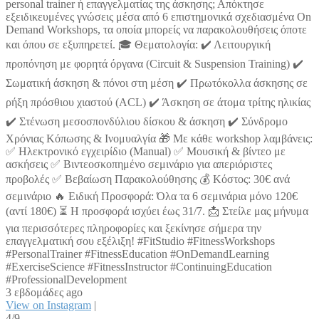
personal trainer ή επαγγελματίας της άσκησης; Απόκτησε
εξειδικευμένες γνώσεις μέσα από 6 επιστημονικά σχεδιασμένα On
Demand Workshops, τα οποία μπορείς να παρακολουθήσεις όποτε
και όπου σε εξυπηρετεί. 🎓 Θεματολογία: ✔️ Λειτουργική
προπόνηση με φορητά όργανα (Circuit & Suspension Training) ✔️
Σωματική άσκηση & πόνοι στη μέση ✔️ Πρωτόκολλα άσκησης σε
ρήξη πρόσθιου χιαστού (ACL) ✔️ Άσκηση σε άτομα τρίτης ηλικίας
✔️ Στένωση μεσοσπονδύλιου δίσκου & άσκηση ✔️ Σύνδρομο
Χρόνιας Κόπωσης & Ινομυαλγία 🎁 Με κάθε workshop λαμβάνεις:
✅ Ηλεκτρονικό εγχειρίδιο (Manual) ✅ Μουσική & βίντεο με
ασκήσεις ✅ Βιντεοσκοπημένο σεμινάριο για απεριόριστες
προβολές ✅ Βεβαίωση Παρακολούθησης 💰 Κόστος: 30€ ανά
σεμινάριο 🔥 Ειδική Προσφορά: Όλα τα 6 σεμινάρια μόνο 120€
(αντί 180€) ⏳ Η προσφορά ισχύει έως 31/7. 📩 Στείλε μας μήνυμα
για περισσότερες πληροφορίες και ξεκίνησε σήμερα την
επαγγελματική σου εξέλιξη! #FitStudio #FitnessWorkshops
#PersonalTrainer #FitnessEducation #OnDemandLearning
#ExerciseScience #FitnessInstructor #ContinuingEducation
#ProfessionalDevelopment
3 εβδομάδες ago
View on Instagram
|
4/9