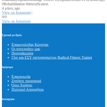
#Rehabilitation #detoxification
4 μήνες ago
View on Instagram
|
9/9
View on Instagram
Σχετικά με Εμάς
Επαμεινώνδας Κώνστας
Οι συνεργάτες μας
Προγράμματα
Γίνε και ΕΣΥ πιστοποιημένος Radical Fitness Trainer
Χρήσιμα
Επικοινωνία
Ζητήστε προσφορά
Όροι Χρήσης
Πολιτική Απορρήτου
Instagram