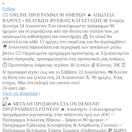
•
Follow
🏋️‍♀️ ONLINE ΠΡΟΓΡΑΜΜΑ 90 ΗΜΕΡΩΝ 🔥 ΑΠΩΛΕΙΑ
ΒΑΡΟΥΣ • ΒΕΛΤΙΩΣΗ ΦΥΣΙΚΗΣ ΚΑΤΑΣΤΑΣΗΣ 📅 Έναρξη:
Δευτέρα 24 Αυγούστου Ένα ολοκληρωμένο πρόγραμμα 90
ημερών για να γυμνάζεσαι από την άνεση του σπιτιού σου, με
οργανωμένη καθοδήγηση και υποστήριξη. 📩 Το υλικό θα
αποστέλλεται κάθε 15 ημέρες στο email σας και θα περιλαμβάνει:
🎥 Αναλυτική παρουσίαση και περιγραφή των ασκήσεων μέσω
βίντεο 🏋️‍♀️ Οργανωμένο πρόγραμμα προπόνησης 🥗 Εξειδικευμένο
πλάνο διατροφής, προσαρμοσμένο στις προσωπικές σας ανάγκες
⏱️ Προπονήσεις διάρκειας περίπου 30 λεπτών 💰 Κόστος: 50€ ⏰
Η προσφορά ισχύει έως και το Σάββατο 22 Αυγούστου. 📲 Κλείσε
τη θέση σου και ξεκίνα στις 24 Αυγούστου! 💪 90 ημέρες. Ένας
στόχος. Μια νέα εκδοχή του εαυτού σου!
24 ώρες ago
View on Instagram
|
1/9