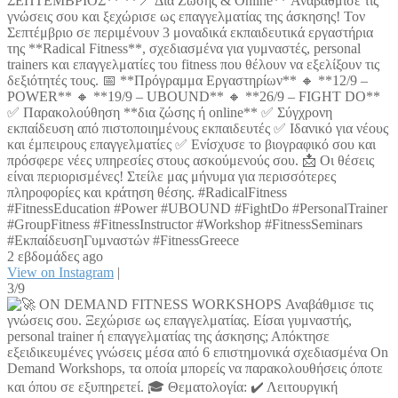
ΣΕΠΤΕΜΒΡΙΟΣ** **📍 Δια Ζώσης & Online** Αναβάθμισε τις
γνώσεις σου και ξεχώρισε ως επαγγελματίας της άσκησης! Τον
Σεπτέμβριο σε περιμένουν 3 μοναδικά εκπαιδευτικά εργαστήρια
της **Radical Fitness**, σχεδιασμένα για γυμναστές, personal
trainers και επαγγελματίες του fitness που θέλουν να εξελίξουν τις
δεξιότητές τους. 📅 **Πρόγραμμα Εργαστηρίων** 🔸 **12/9 –
POWER** 🔸 **19/9 – UBOUND** 🔸 **26/9 – FIGHT DO**
✅ Παρακολούθηση **δια ζώσης ή online** ✅ Σύγχρονη
εκπαίδευση από πιστοποιημένους εκπαιδευτές ✅ Ιδανικό για νέους
και έμπειρους επαγγελματίες ✅ Ενίσχυσε το βιογραφικό σου και
πρόσφερε νέες υπηρεσίες στους ασκούμενούς σου. 📩 Οι θέσεις
είναι περιορισμένες! Στείλε μας μήνυμα για περισσότερες
πληροφορίες και κράτηση θέσης. #RadicalFitness
#FitnessEducation #Power #UBOUND #FightDo #PersonalTrainer
#GroupFitness #FitnessInstructor #Workshop #FitnessSeminars
#ΕκπαίδευσηΓυμναστών #FitnessGreece
2 εβδομάδες ago
View on Instagram
|
3/9