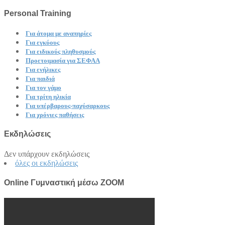
Personal Training
Για άτομα με αναπηρίες
Για εγκύους
Για ειδικoύς πληθυσμούς
Προετοιμασία για ΣΕΦΑΑ
Για ενήλικες
Για παιδιά
Για τον γάμο
Για τρίτη ηλικία
Για υπέρβαρους-παχύσαρκους
Για χρόνιες παθήσεις
Εκδηλώσεις
Δεν υπάρχουν εκδηλώσεις
όλες οι εκδηλώσεις
Online Γυμναστική μέσω ZOOM