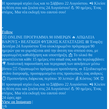
•
Follow
🏋️‍♀️ ONLINE ΠΡΟΓΡΑΜΜΑ 90 ΗΜΕΡΩΝ 🔥 ΑΠΩΛΕΙΑ
ΒΑΡΟΥΣ • ΒΕΛΤΙΩΣΗ ΦΥΣΙΚΗΣ ΚΑΤΑΣΤΑΣΗΣ 📅 Έναρξη:
Δευτέρα 24 Αυγούστου Ένα ολοκληρωμένο πρόγραμμα 90
ημερών για να γυμνάζεσαι από την άνεση του σπιτιού σου, με
οργανωμένη καθοδήγηση και υποστήριξη. 📩 Το υλικό θα
αποστέλλεται κάθε 15 ημέρες στο email σας και θα περιλαμβάνει:
🎥 Αναλυτική παρουσίαση και περιγραφή των ασκήσεων μέσω
βίντεο 🏋️‍♀️ Οργανωμένο πρόγραμμα προπόνησης 🥗 Εξειδικευμένο
πλάνο διατροφής, προσαρμοσμένο στις προσωπικές σας ανάγκες
⏱️ Προπονήσεις διάρκειας περίπου 30 λεπτών 💰 Κόστος: 50€ ⏰
Η προσφορά ισχύει έως και το Σάββατο 22 Αυγούστου. 📲 Κλείσε
τη θέση σου και ξεκίνα στις 24 Αυγούστου! 💪 90 ημέρες. Ένας
στόχος. Μια νέα εκδοχή του εαυτού σου!
24 ώρες ago
View on Instagram
|
1/6