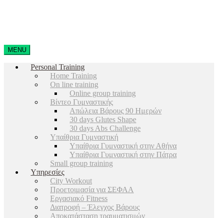
MENU
Personal Training
Home Training
On line training
Online group training
Βίντεο Γυμναστικής
Απώλεια Βάρους 90 Ημερών
30 days Glutes Shape
30 days Abs Challenge
Υπαίθρια Γυμναστική
Υπαίθρια Γυμναστική στην Αθήνα
Υπαίθρια Γυμναστική στην Πάτρα
Small group training
Υπηρεσίες
City Workout
Προετοιμασία για ΣΕΦΑΑ
Εργασιακό Fitness
Διατροφή – Έλεγχος Βάρους
Αποκατάσταση τραυματισμών