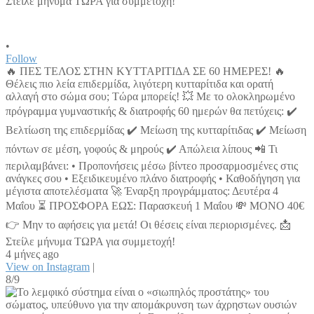
•
Follow
🔥 ΠΕΣ ΤΕΛΟΣ ΣΤΗΝ ΚΥΤΤΑΡΙΤΙΔΑ ΣΕ 60 ΗΜΕΡΕΣ! 🔥
Θέλεις πιο λεία επιδερμίδα, λιγότερη κυτταρίτιδα και ορατή
αλλαγή στο σώμα σου; Τώρα μπορείς! 💥 Με το ολοκληρωμένο
πρόγραμμα γυμναστικής & διατροφής 60 ημερών θα πετύχεις: ✔️
Βελτίωση της επιδερμίδας ✔️ Μείωση της κυτταρίτιδας ✔️ Μείωση
πόντων σε μέση, γοφούς & μηρούς ✔️ Απώλεια λίπους 📲 Τι
περιλαμβάνει: • Προπονήσεις μέσω βίντεο προσαρμοσμένες στις
ανάγκες σου • Εξειδικευμένο πλάνο διατροφής • Καθοδήγηση για
μέγιστα αποτελέσματα 🚀 Έναρξη προγράμματος: Δευτέρα 4
Μαΐου ⏳ ΠΡΟΣΦΟΡΑ ΕΩΣ: Παρασκευή 1 Μαΐου 💸 ΜΟΝΟ 40€
👉 Μην το αφήσεις για μετά! Οι θέσεις είναι περιορισμένες. 📩
Στείλε μήνυμα ΤΩΡΑ για συμμετοχή!
4 μήνες ago
View on Instagram
|
8/9