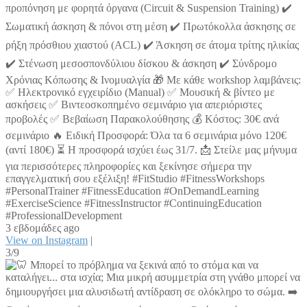
προπόνηση με φορητά όργανα (Circuit & Suspension Training) ✔️
Σωματική άσκηση & πόνοι στη μέση ✔️ Πρωτόκολλα άσκησης σε
ρήξη πρόσθιου χιαστού (ACL) ✔️ Άσκηση σε άτομα τρίτης ηλικίας
✔️ Στένωση μεσοσπονδύλιου δίσκου & άσκηση ✔️ Σύνδρομο
Χρόνιας Κόπωσης & Ινομυαλγία 🎁 Με κάθε workshop λαμβάνεις:
✅ Ηλεκτρονικό εγχειρίδιο (Manual) ✅ Μουσική & βίντεο με
ασκήσεις ✅ Βιντεοσκοπημένο σεμινάριο για απεριόριστες
προβολές ✅ Βεβαίωση Παρακολούθησης 💰 Κόστος: 30€ ανά
σεμινάριο 🔥 Ειδική Προσφορά: Όλα τα 6 σεμινάρια μόνο 120€
(αντί 180€) ⏳ Η προσφορά ισχύει έως 31/7. 📩 Στείλε μας μήνυμα
για περισσότερες πληροφορίες και ξεκίνησε σήμερα την
επαγγελματική σου εξέλιξη! #FitStudio #FitnessWorkshops
#PersonalTrainer #FitnessEducation #OnDemandLearning
#ExerciseScience #FitnessInstructor #ContinuingEducation
#ProfessionalDevelopment
3 εβδομάδες ago
View on Instagram
|
3/9