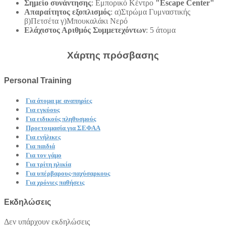
Σημείο συνάντησης
: Εμπορικό Κέντρο
"Escape Center"
Απαραίτητος εξοπλισμός
: α)Στρώμα Γυμναστικής
β)Πετσέτα γ)Μπουκαλάκι Νερό
Ελάχιστος Αριθμός Συμμετεχόντων
: 5 άτομα
Χάρτης πρόσβασης
Personal Training
Για άτομα με αναπηρίες
Για εγκύους
Για ειδικoύς πληθυσμούς
Προετοιμασία για ΣΕΦΑΑ
Για ενήλικες
Για παιδιά
Για τον γάμο
Για τρίτη ηλικία
Για υπέρβαρους-παχύσαρκους
Για χρόνιες παθήσεις
Εκδηλώσεις
Δεν υπάρχουν εκδηλώσεις