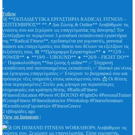
•
Follow
🚀 **ΕΚΠΑΙΔΕΥΤΙΚΑ ΕΡΓΑΣΤΗΡΙΑ RADICAL FITNESS –
ΣΕΠΤΕΜΒΡΙΟΣ** **📍 Δια Ζώσης & Online** Αναβάθμισε τις
γνώσεις σου και ξεχώρισε ως επαγγελματίας της άσκησης! Τον
Σεπτέμβριο σε περιμένουν 3 μοναδικά εκπαιδευτικά εργαστήρια
της **Radical Fitness**, σχεδιασμένα για γυμναστές, personal
trainers και επαγγελματίες του fitness που θέλουν να εξελίξουν τις
δεξιότητές τους. 📅 **Πρόγραμμα Εργαστηρίων** 🔸 **12/9 –
POWER** 🔸 **19/9 – UBOUND** 🔸 **26/9 – FIGHT DO**
✅ Παρακολούθηση **δια ζώσης ή online** ✅ Σύγχρονη
εκπαίδευση από πιστοποιημένους εκπαιδευτές ✅ Ιδανικό για νέους
και έμπειρους επαγγελματίες ✅ Ενίσχυσε το βιογραφικό σου και
πρόσφερε νέες υπηρεσίες στους ασκούμενούς σου. 📩 Οι θέσεις
είναι περιορισμένες! Στείλε μας μήνυμα για περισσότερες
πληροφορίες και κράτηση θέσης. #RadicalFitness
#FitnessEducation #Power #UBOUND #FightDo #PersonalTrainer
#GroupFitness #FitnessInstructor #Workshop #FitnessSeminars
#ΕκπαίδευσηΓυμναστών #FitnessGreece
2 εβδομάδες ago
View on Instagram
|
2/6