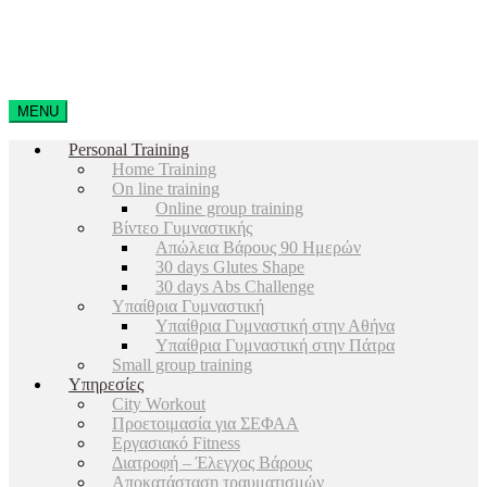
MENU
Personal Training
Home Training
On line training
Online group training
Βίντεο Γυμναστικής
Απώλεια Βάρους 90 Ημερών
30 days Glutes Shape
30 days Abs Challenge
Υπαίθρια Γυμναστική
Υπαίθρια Γυμναστική στην Αθήνα
Υπαίθρια Γυμναστική στην Πάτρα
Small group training
Υπηρεσίες
City Workout
Προετοιμασία για ΣΕΦΑΑ
Εργασιακό Fitness
Διατροφή – Έλεγχος Βάρους
Αποκατάσταση τραυματισμών