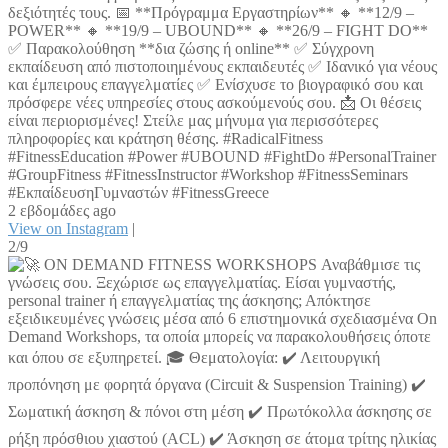
δεξιότητές τους. 📅 **Πρόγραμμα Εργαστηρίων** 🔸 **12/9 –
POWER** 🔸 **19/9 – UBOUND** 🔸 **26/9 – FIGHT DO**
✅ Παρακολούθηση **δια ζώσης ή online** ✅ Σύγχρονη
εκπαίδευση από πιστοποιημένους εκπαιδευτές ✅ Ιδανικό για νέους
και έμπειρους επαγγελματίες ✅ Ενίσχυσε το βιογραφικό σου και
πρόσφερε νέες υπηρεσίες στους ασκούμενούς σου. 📩 Οι θέσεις
είναι περιορισμένες! Στείλε μας μήνυμα για περισσότερες
πληροφορίες και κράτηση θέσης. #RadicalFitness
#FitnessEducation #Power #UBOUND #FightDo #PersonalTrainer
#GroupFitness #FitnessInstructor #Workshop #FitnessSeminars
#ΕκπαίδευσηΓυμναστών #FitnessGreece
2 εβδομάδες ago
View on Instagram
|
2/9