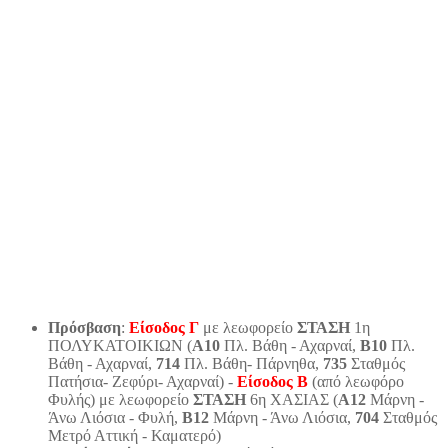
Πρόσβαση
:
Είσοδος Γ
με λεωφορείο
ΣΤΑΣΗ
1η
ΠΟΛΥΚΑΤΟΙΚΙΩΝ (
Α10
Πλ. Βάθη - Αχαρναί,
Β10
Πλ.
Βάθη - Αχαρναί,
714
Πλ. Βάθη- Πάρνηθα,
735
Σταθμός
Πατήσια- Ζεφύρι- Αχαρναί) -
Είσοδος Β
(από λεωφόρο
Φυλής) με λεωφορείο
ΣΤΑΣΗ
6η ΧΑΣΙΑΣ (
Α12
Μάρνη -
Άνω Λιόσια - Φυλή,
Β12
Μάρνη - Άνω Λιόσια,
704
Σταθμός
Μετρό Αττική - Καματερό)