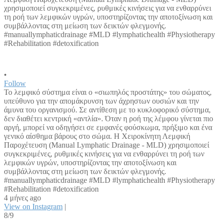
•
Follow
Το λεμφικό σύστημα είναι ο «σιωπηλός προστάτης» του σώματος,
υπεύθυνο για την απομάκρυνση των άχρηστων ουσιών και την
άμυνα του οργανισμού. Σε αντίθεση με το κυκλοφορικό σύστημα,
δεν διαθέτει κεντρική «αντλία». Όταν η ροή της λέμφου γίνεται πιο
αργή, μπορεί να οδηγήσει σε εμφανές φούσκωμα, πρήξιμο και ένα
γενικό αίσθημα βάρους στο σώμα. Η Χειροκίνητη Λεμφική
Παροχέτευση (Manual Lymphatic Drainage - MLD) χρησιμοποιεί
συγκεκριμένες, ρυθμικές κινήσεις για να ενθαρρύνει τη ροή των
λεμφικών υγρών, υποστηρίζοντας την αποτοξίνωση και
συμβάλλοντας στη μείωση των δεικτών φλεγμονής.
#manuallymphaticdrainage #MLD #lymphatichealth #Physiotherapy
#Rehabilitation #detoxification
4 μήνες ago
View on Instagram
|
8/9