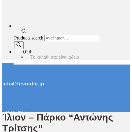
Products search
0,00€
Το καλάθι σας είναι άδειο
info@fitstudio.gr
6947332046
Ίλιον – Πάρκο “Αντώνης
Τρίτσης”