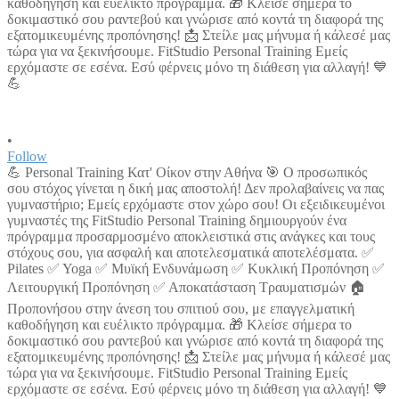
•
Follow
💪 Personal Training Κατ' Οίκον στην Αθήνα 🎯 Ο προσωπικός
σου στόχος γίνεται η δική μας αποστολή! Δεν προλαβαίνεις να πας
γυμναστήριο; Εμείς ερχόμαστε στον χώρο σου! Οι εξειδικευμένοι
γυμναστές της FitStudio Personal Training δημιουργούν ένα
πρόγραμμα προσαρμοσμένο αποκλειστικά στις ανάγκες και τους
στόχους σου, για ασφαλή και αποτελεσματικά αποτελέσματα. ✅
Pilates ✅ Yoga ✅ Μυϊκή Ενδυνάμωση ✅ Κυκλική Προπόνηση ✅
Λειτουργική Προπόνηση ✅ Αποκατάσταση Τραυματισμών 🏠
Προπονήσου στην άνεση του σπιτιού σου, με επαγγελματική
καθοδήγηση και ευέλικτο πρόγραμμα. 🎁 Κλείσε σήμερα το
δοκιμαστικό σου ραντεβού και γνώρισε από κοντά τη διαφορά της
εξατομικευμένης προπόνησης! 📩 Στείλε μας μήνυμα ή κάλεσέ μας
τώρα για να ξεκινήσουμε. FitStudio Personal Training Εμείς
ερχόμαστε σε εσένα. Εσύ φέρνεις μόνο τη διάθεση για αλλαγή! 💙