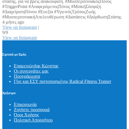
στάσης, για να βρεις ανακούφιση. #ΜυοπεριτονιακόςΠόνος
#TriggerPoint #ΑναφερόμενοςΠόνος #ΜυϊκήΣύσφιξη
#ΔιαχείρισηΠόνου #Ευεξία #ΥγιεινόςΤρόποςΖωής
#ΜυοπεριτονιακήΑπελευθέρωση #Διατάσεις #ΔιόρθωσηΣτάσης
4 μήνες ago
View on Instagram
|
9/9
View on Instagram
Σχετικά με Εμάς
Επαμεινώνδας Κώνστας
Οι συνεργάτες μας
Προγράμματα
Γίνε και ΕΣΥ πιστοποιημένος Radical Fitness Trainer
Χρήσιμα
Επικοινωνία
Ζητήστε προσφορά
Όροι Χρήσης
Πολιτική Απορρήτου