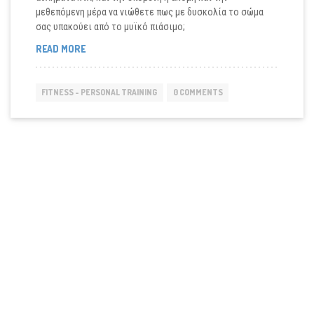
μεθεπόμενη μέρα να νιώθετε πως με δυσκολία το σώμα
σας υπακούει από το μυϊκό πιάσιμο;
ΠΌΝΟΣ
READ MORE
ΜΕΤΆ
ΤΗΝ
ΠΡΟΠΌΝΗΣΗ
FITNESS - PERSONAL TRAINING
0 COMMENTS