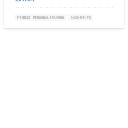
ΜΙΚΡΈΣ
ΑΛΛΑΓΈΣ
ΣΤΗΝ
FITNESS - PERSONAL TRAINING
0 COMMENTS
ΚΑΘΗΜΕΡΙΝΌΤΗΤΑ
ΜΠΟΡΕΊ
ΝΑ
ΣΏΣΟΥΝ
ΖΩΈΣ