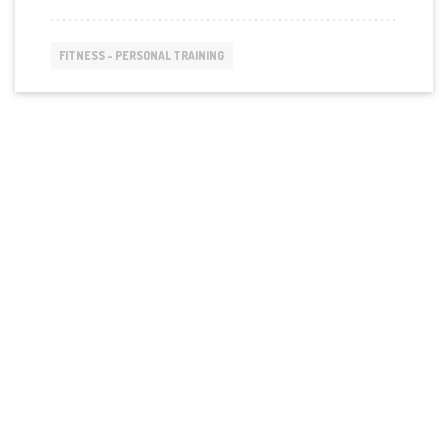
ΈΝΑΝ
PERSONAL
TRAINER;
FITNESS - PERSONAL TRAINING