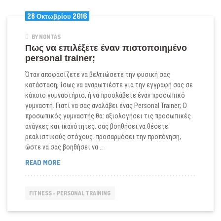
28 Οκτωβρίου 2016
BY NONTAS
Πως να επιλέξετε έναν πιστοποιημένο
personal trainer;
Όταν αποφασίζετε να βελτιώσετε την φυσική σας
κατάσταση, ίσως να αναρωτιέστε για την εγγραφή σας σε
κάποιο γυμναστήριο, ή να προσλάβετε έναν προσωπικό
γυμναστή. Γιατί να σας αναλάβει ένας Personal Trainer; Ο
προσωπικός γυμναστής θα: αξιολογήσει τις προσωπικές
ανάγκες και ικανότητες. σας βοηθήσει να θέσετε
ρεαλιστικούς στόχους. προσαρμόσει την προπόνηση,
ώστε να σας βοηθήσει να …
ΠΩΣ
READ MORE
ΝΑ
ΕΠΙΛΈΞΕΤΕ
ΈΝΑΝ
FITNESS - PERSONAL TRAINING
ΠΙΣΤΟΠΟΙΗΜΈΝΟ
PERSONAL
TRAINER;