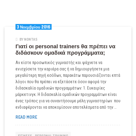
3 Νοεμβρίου 2016
BY NONTAS
Γιατί οι personal trainers θα πρέπει να
διδάσκουν ομαδικά προγράμματα;
Αν είστε προσωπικός γυμναστής και ψάχνετε να
ενισχύσετε την καριέρα σας ή να δημιουργήσετε μια
μεγαλύτερη πηγή εσόδων, παρακάτω παρουσιάζονται επτά
λόγοι που θα πρέπει να εξετάσετε όσον αφορά την
διδασκαλία ομαδικών προγραμμάτων: 1. Ευκαιρίες
μάρκετινγκ. Η διδασκαλία ομαδικών προγραμμάτων είναι
ένας τρόπος για να συναντήσουμε μέλη γυμναστηρίων που
ενδιαφέρονται να αποκομίσουν αποτελέσματα από την …
ΓΙΑΤΊ
READ MORE
ΟΙ
PERSONAL
TRAINERS
FITNESS - PERSONAL TRAINING