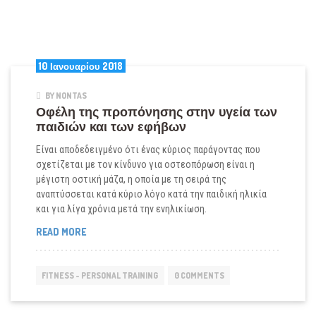
10 Ιανουαρίου 2018
BY NONTAS
Οφέλη της προπόνησης στην υγεία των
παιδιών και των εφήβων
Είναι αποδεδειγμένο ότι ένας κύριος παράγοντας που
σχετίζεται με τον κίνδυνο για οστεοπόρωση είναι η
μέγιστη οστική μάζα, η οποία με τη σειρά της
αναπτύσσεται κατά κύριο λόγο κατά την παιδική ηλικία
και για λίγα χρόνια μετά την ενηλικίωση.
ΟΦΈΛΗ
READ MORE
ΤΗΣ
ΠΡΟΠΌΝΗΣΗΣ
ΣΤΗΝ
FITNESS - PERSONAL TRAINING
0 COMMENTS
ΥΓΕΊΑ
ΤΩΝ
ΠΑΙΔΙΏΝ