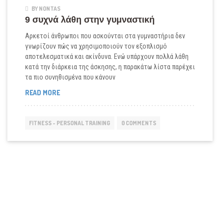
BY NONTAS
9 συχνά λάθη στην γυμναστική
Αρκετοί άνθρωποι που ασκούνται στα γυμναστήρια δεν
γνωρίζουν πώς να χρησιμοποιούν τον εξοπλισμό
αποτελεσματικά και ακίνδυνα. Ενώ υπάρχουν πολλά λάθη
κατά την διάρκεια της άσκησης, η παρακάτω λίστα παρέχει
τα πιο συνηθισμένα που κάνουν
9
READ MORE
ΣΥΧΝΆ
ΛΆΘΗ
ΣΤΗΝ
FITNESS - PERSONAL TRAINING
0 COMMENTS
ΓΥΜΝΑΣΤΙΚΉ