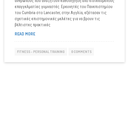
ανθρώπους που αναζητούν καθοδήγηση από ειδικευμένους
επαγγελματίες γυμναστές. Ερευνητές του Πανεπιστημίου
του Cumbria στο Lancaster, στην Αγγλία, εξέτασαν τις
σχετικές επιστημονικές μελέτες για να βρουν τις
βέλτιστες πρακτικές
ΜΥΣΤΙΚΆ
READ MORE
ΜΥΪΚΉΣ
ΑΝΆΠΤΥΞΗΣ
FITNESS - PERSONAL TRAINING
0 COMMENTS