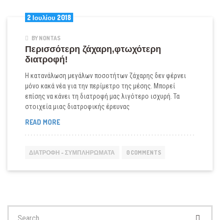
2 Ιουλίου 2018
BY NONTAS
Περισσότερη ζάχαρη,φτωχότερη
διατροφή!
H κατανάλωση μεγάλων ποσοτήτων ζάχαρης δεν φέρνει
μόνο κακά νέα για την περίμετρο της μέσης. Μπορεί
επίσης να κάνει τη διατροφή μας λιγότερο ισχυρή. Τα
στοιχεία μιας διατροφικής έρευνας
ΠΕΡΙΣΣΌΤΕΡΗ
READ MORE
ΖΆΧΑΡΗ,ΦΤΩΧΌΤΕΡΗ
ΔΙΑΤΡΟΦΉ!
ΔΙΑΤΡΟΦΉ - ΣΥΜΠΛΗΡΏΜΑΤΑ
0 COMMENTS
Search