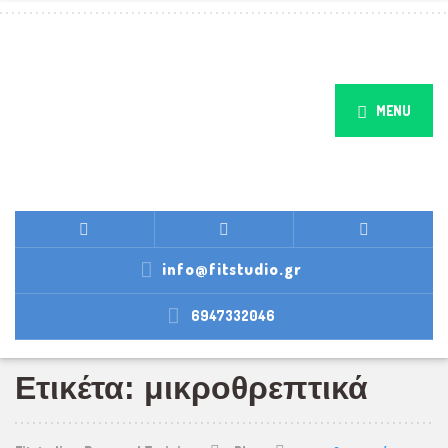
MENU
info@fitstudio.gr
6947332046
Ετικέτα: μικροθρεπτικά