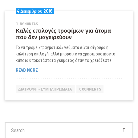
4 Δεκεμβρίου 2016
BY NONTAS
Καλές επιλογές τροφίμων για άτομα
που δεν μαγειρεύουν
To να τρώμε «πραγματικά» γεύματα είναι σίγουρα η
καλύτερη επιλογή, αλλά μπορείτε να χρησιμοποιήσετε
κάποια υποκατάστατα γεύματος όταν το χρειάζεστε.
ΚΑΛΈΣ
READ MORE
ΕΠΙΛΟΓΈΣ
ΤΡΟΦΊΜΩΝ
ΓΙΑ
ΔΙΑΤΡΟΦΉ - ΣΥΜΠΛΗΡΏΜΑΤΑ
0 COMMENTS
ΆΤΟΜΑ
ΠΟΥ
ΔΕΝ
ΜΑΓΕΙΡΕΎΟΥΝ
Search
for: