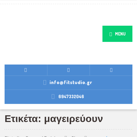
MENU
info@fitstudio.gr
6947332046
Ετικέτα: μαγειρεύουν