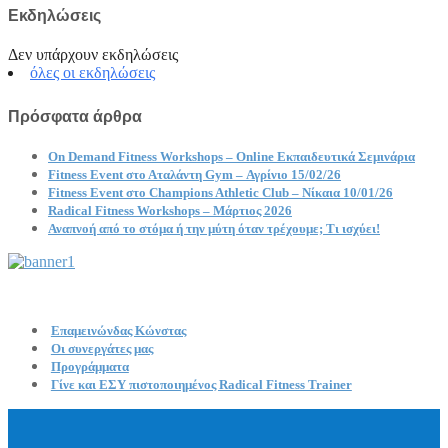
Εκδηλώσεις
Δεν υπάρχουν εκδηλώσεις
όλες οι εκδηλώσεις
Πρόσφατα άρθρα
On Demand Fitness Workshops – Online Εκπαιδευτικά Σεμινάρια
Fitness Event στο Αταλάντη Gym – Αγρίνιο 15/02/26
Fitness Event στο Champions Athletic Club – Νίκαια 10/01/26
Radical Fitness Workshops – Μάρτιος 2026
Αναπνοή από το στόμα ή την μύτη όταν τρέχουμε; Τι ισχύει!
Επαμεινώνδας Κώνστας
Οι συνεργάτες μας
Προγράμματα
Γίνε και ΕΣΥ πιστοποιημένος Radical Fitness Trainer