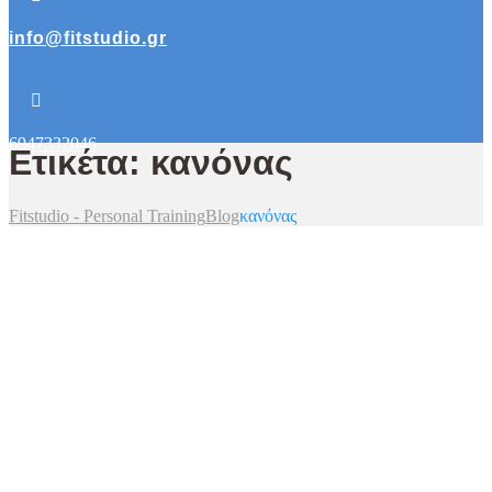
info@fitstudio.gr
6947332046
Ετικέτα: κανόνας
Fitstudio - Personal Training
Blog
κανόνας