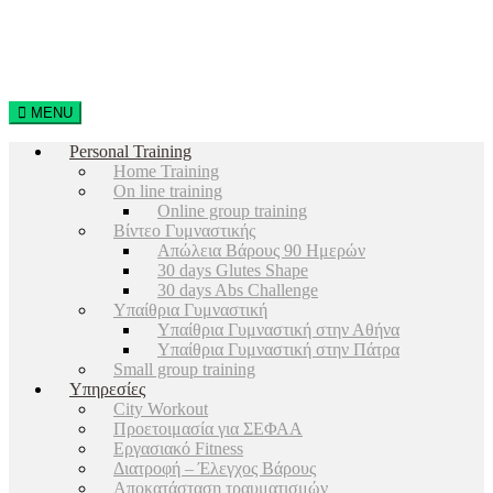
MENU
Personal Training
Home Training
On line training
Online group training
Βίντεο Γυμναστικής
Απώλεια Βάρους 90 Ημερών
30 days Glutes Shape
30 days Abs Challenge
Υπαίθρια Γυμναστική
Υπαίθρια Γυμναστική στην Αθήνα
Υπαίθρια Γυμναστική στην Πάτρα
Small group training
Υπηρεσίες
City Workout
Προετοιμασία για ΣΕΦΑΑ
Εργασιακό Fitness
Διατροφή – Έλεγχος Βάρους
Αποκατάσταση τραυματισμών