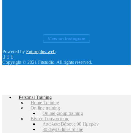
View on Instagram
Powered by
Futureplus-web
Copyright © 2021 Fitstudio. All rights reserved.
Personal Training
Home Training
On line training
Online group training
Βίντεο Γυμναστικής
Απώλεια Βάρους 90 Ημερών
30 days Glutes Shape