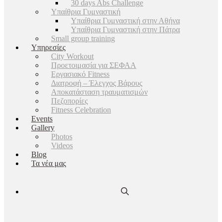
30 days Abs Challenge
Υπαίθρια Γυμναστική
Υπαίθρια Γυμναστική στην Αθήνα
Υπαίθρια Γυμναστική στην Πάτρα
Small group training
Υπηρεσίες
City Workout
Προετοιμασία για ΣΕΦΑΑ
Εργασιακό Fitness
Διατροφή – Έλεγχος Βάρους
Αποκατάσταση τραυματισμών
Πεζοπορίες
Fitness Celebration
Events
Gallery
Photos
Videos
Blog
Τα νέα μας