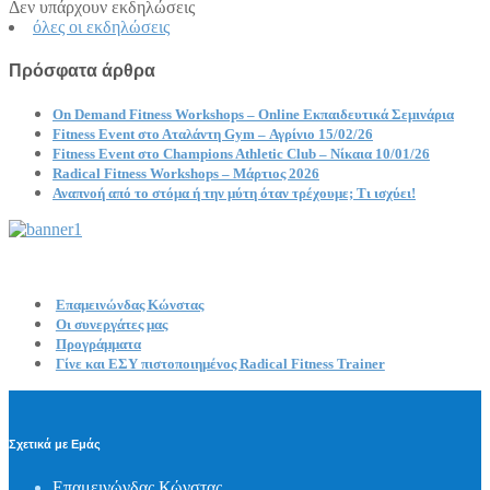
Δεν υπάρχουν εκδηλώσεις
όλες οι εκδηλώσεις
Πρόσφατα άρθρα
On Demand Fitness Workshops – Online Εκπαιδευτικά Σεμινάρια
Fitness Event στο Αταλάντη Gym – Αγρίνιο 15/02/26
Fitness Event στο Champions Athletic Club – Νίκαια 10/01/26
Radical Fitness Workshops – Μάρτιος 2026
Αναπνοή από το στόμα ή την μύτη όταν τρέχουμε; Τι ισχύει!
Επαμεινώνδας Κώνστας
Οι συνεργάτες μας
Προγράμματα
Γίνε και ΕΣΥ πιστοποιημένος Radical Fitness Trainer
Σχετικά με Εμάς
Επαμεινώνδας Κώνστας