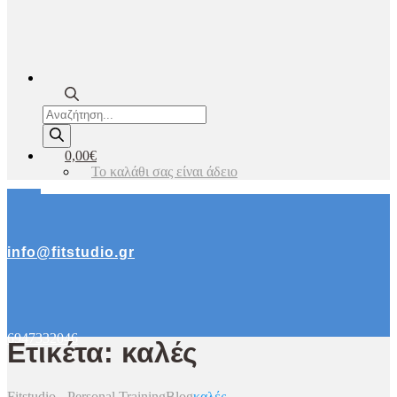
Products
search
0,00€
Το καλάθι σας είναι άδειο
info@fitstudio.gr
6947332046
Ετικέτα: καλές
Fitstudio - Personal Training
Blog
καλές