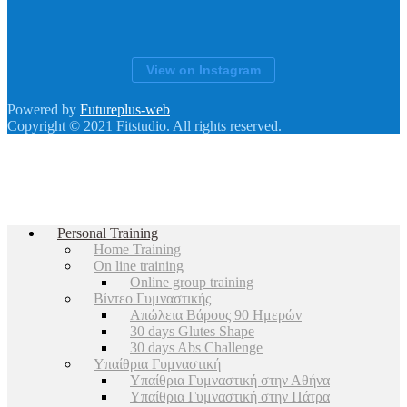
View on Instagram
Powered by
Futureplus-web
Copyright © 2021 Fitstudio. All rights reserved.
Personal Training
Home Training
On line training
Online group training
Βίντεο Γυμναστικής
Απώλεια Βάρους 90 Ημερών
30 days Glutes Shape
30 days Abs Challenge
Υπαίθρια Γυμναστική
Υπαίθρια Γυμναστική στην Αθήνα
Υπαίθρια Γυμναστική στην Πάτρα