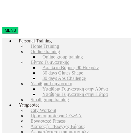
MENU
Personal Training
Home Training
On line training
Online group training
Βίντεο Γυμναστικής
Απώλεια Βάρους 90 Ημερών
30 days Glutes Shape
30 days Abs Challenge
Υπαίθρια Γυμναστική
Υπαίθρια Γυμναστική στην Αθήνα
Υπαίθρια Γυμναστική στην Πάτρα
Small group training
Υπηρεσίες
City Workout
Προετοιμασία για ΣΕΦΑΑ
Εργασιακό Fitness
Διατροφή – Έλεγχος Βάρους
Αποκατάσταση τραυματισμών