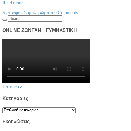
Καλές
Read more
επιλογές
Διατροφή - Συμπληρώματα
0 Comments
τροφίμων
Search
για
for:
άτομα
που
ONLINE ΖΩΝΤΑΝΗ ΓΥΜΝΑΣΤΙΚΗ
δεν
μαγειρεύουν
Πάτησε εδώ
Kατηγορίες
Kατηγορίες
Εκδηλώσεις