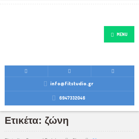
MENU
info@fitstudio.gr
6947332046
Ετικέτα: ζώνη