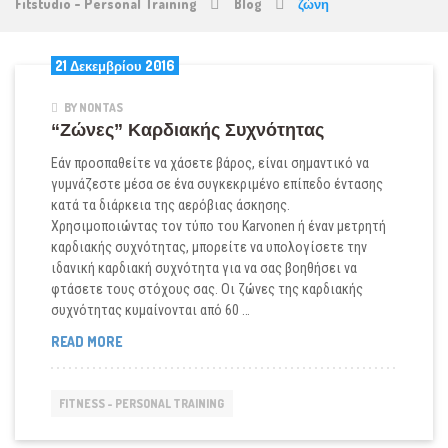
Fitstudio - Personal Training
Blog
ζώνη
21 Δεκεμβρίου 2016
BY NONTAS
“Ζώνες” Καρδιακής Συχνότητας
Εάν προσπαθείτε να χάσετε βάρος, είναι σημαντικό να
γυμνάζεστε μέσα σε ένα συγκεκριμένο επίπεδο έντασης
κατά τα διάρκεια της αερόβιας άσκησης.
Χρησιμοποιώντας τον τύπο του Karvonen ή έναν μετρητή
καρδιακής συχνότητας, μπορείτε να υπολογίσετε την
ιδανική καρδιακή συχνότητα για να σας βοηθήσει να
φτάσετε τους στόχους σας. Οι ζώνες της καρδιακής
συχνότητας κυμαίνονται από 60 …
“ΖΏΝΕΣ”
READ MORE
ΚΑΡΔΙΑΚΉΣ
ΣΥΧΝΌΤΗΤΑΣ
FITNESS - PERSONAL TRAINING