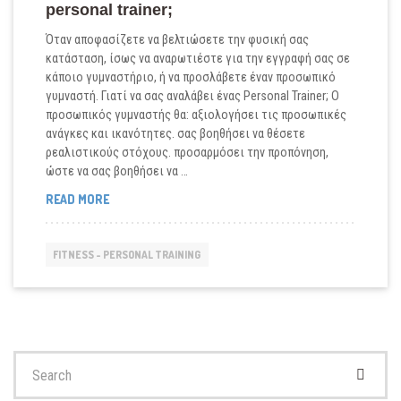
personal trainer;
Όταν αποφασίζετε να βελτιώσετε την φυσική σας
κατάσταση, ίσως να αναρωτιέστε για την εγγραφή σας σε
κάποιο γυμναστήριο, ή να προσλάβετε έναν προσωπικό
γυμναστή. Γιατί να σας αναλάβει ένας Personal Trainer; Ο
προσωπικός γυμναστής θα: αξιολογήσει τις προσωπικές
ανάγκες και ικανότητες. σας βοηθήσει να θέσετε
ρεαλιστικούς στόχους. προσαρμόσει την προπόνηση,
ώστε να σας βοηθήσει να …
ΠΩΣ
READ MORE
ΝΑ
ΕΠΙΛΈΞΕΤΕ
ΈΝΑΝ
FITNESS - PERSONAL TRAINING
ΠΙΣΤΟΠΟΙΗΜΈΝΟ
PERSONAL
TRAINER;
Search
for: