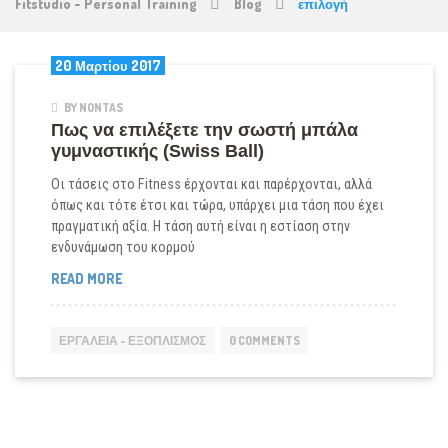
Fitstudio - Personal Training
Blog
επιλογή
20 Μαρτίου 2017
BY NONTAS
Πως να επιλέξετε την σωστή μπάλα
γυμναστικής (Swiss Ball)
Οι τάσεις στο Fitness έρχονται και παρέρχονται, αλλά
όπως και τότε έτσι και τώρα, υπάρχει μια τάση που έχει
πραγματική αξία. Η τάση αυτή είναι η εστίαση στην
ενδυνάμωση του κορμού
ΠΩΣ
READ MORE
ΝΑ
ΕΠΙΛΈΞΕΤΕ
ΤΗΝ
ΕΡΓΑΛΕΊΑ - ΕΞΟΠΛΙΣΜΌΣ
0 COMMENTS
ΣΩΣΤΉ
ΜΠΆΛΑ
ΓΥΜΝΑΣΤΙΚΉΣ
(SWISS
BALL)