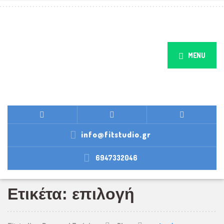
MENU
info@fitstudio.gr
6947332046
Ετικέτα: επιλογή