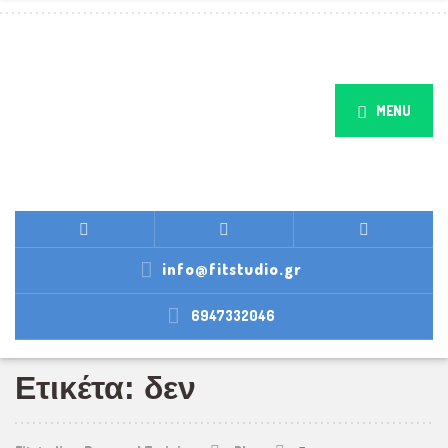
MENU
info@fitstudio.gr
6947332046
Ετικέτα: δεν