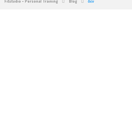
Fitstudio - Personal Training
Blog
δεν