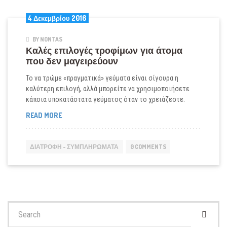
4 Δεκεμβρίου 2016
BY NONTAS
Καλές επιλογές τροφίμων για άτομα
που δεν μαγειρεύουν
To να τρώμε «πραγματικά» γεύματα είναι σίγουρα η
καλύτερη επιλογή, αλλά μπορείτε να χρησιμοποιήσετε
κάποια υποκατάστατα γεύματος όταν το χρειάζεστε.
ΚΑΛΈΣ
READ MORE
ΕΠΙΛΟΓΈΣ
ΤΡΟΦΊΜΩΝ
ΓΙΑ
ΔΙΑΤΡΟΦΉ - ΣΥΜΠΛΗΡΏΜΑΤΑ
0 COMMENTS
ΆΤΟΜΑ
ΠΟΥ
ΔΕΝ
ΜΑΓΕΙΡΕΎΟΥΝ
Search
for: