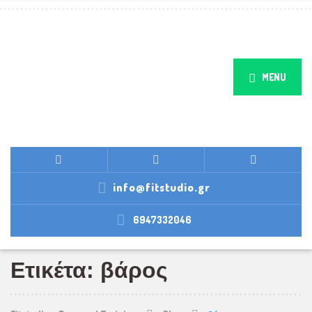
MENU
info@fitstudio.gr
6947332046
Ετικέτα: βάρος