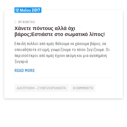
12 Μαΐου 2017
BY NONTAS
Χάνετε πόντους αλλά όχι
βάρος;Εστιάστε στο σωματικό λίπος!
Επειδή πολλοί από εμάς θέλουμε να χάσουμε βάρος, σε
οποιαδήποτε στιγμή, γνωρίζουμε το πόσο ζυγίζουμε. Οι
περισσότεροι από εμάς έχουν ακόμη και μια αγαπημένη
ζυγαριά
ΧΆΝΕΤΕ
READ MORE
ΠΌΝΤΟΥΣ
ΑΛΛΆ
ΌΧΙ
ΔΙΑΤΡΟΦΉ - ΣΥΜΠΛΗΡΏΜΑΤΑ
0 COMMENTS
ΒΆΡΟΣ;ΕΣΤΙΆΣΤΕ
ΣΤΟ
ΣΩΜΑΤΙΚΌ
ΛΊΠΟΣ!