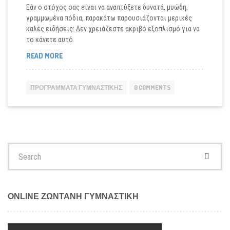
Εάν ο στόχος σας είναι να αναπτύξετε δυνατά, μυώδη,
γραμμωμένα πόδια, παρακάτω παρουσιάζονται μερικές
καλές ειδήσεις: Δεν χρειάζεστε ακριβό εξοπλισμό για να
το κάνετε αυτό
ΠΡΌΓΡΑΜΜΑ
READ MORE
30
ΛΕΠΤΏΝ
ΓΙΑ
ΠΡΟΓΡΆΜΜΑΤΑ ΓΥΜΝΑΣΤΙΚΉΣ
0 COMMENTS
ΓΡΑΜΜΩΜΈΝΑ
ΠΌΔΙΑ
ΜΕ
ΤΟ
ΒΆΡΟΣ
ΤΟΥ
Search
ΣΏΜΑΤΟΣ
for:
ONLINE ΖΩΝΤΑΝΗ ΓΥΜΝΑΣΤΙΚΗ