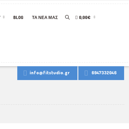
Y
BLOG
ΤΑ ΝΈΑ ΜΑΣ
0,00€
info@fitstudio.gr
6947332046