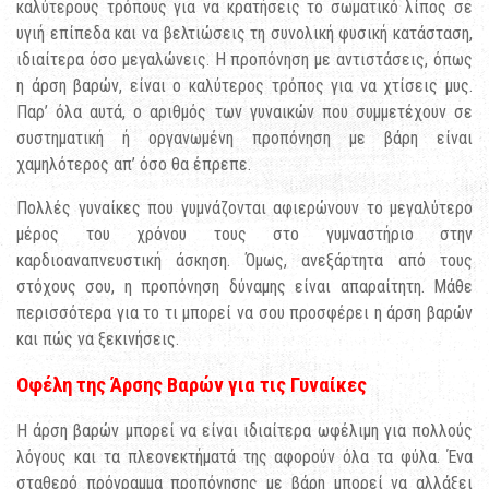
καλύτερους τρόπους για να κρατήσεις το σωματικό λίπος σε
υγιή επίπεδα και να βελτιώσεις τη συνολική φυσική κατάσταση,
ιδιαίτερα όσο μεγαλώνεις. Η προπόνηση με αντιστάσεις, όπως
η άρση βαρών, είναι ο καλύτερος τρόπος για να χτίσεις μυς.
Παρ’ όλα αυτά, ο αριθμός των γυναικών που συμμετέχουν σε
συστηματική ή οργανωμένη προπόνηση με βάρη είναι
χαμηλότερος απ’ όσο θα έπρεπε.
Πολλές γυναίκες που γυμνάζονται αφιερώνουν το μεγαλύτερο
μέρος του χρόνου τους στο γυμναστήριο στην
καρδιοαναπνευστική άσκηση. Όμως, ανεξάρτητα από τους
στόχους σου, η προπόνηση δύναμης είναι απαραίτητη. Μάθε
περισσότερα για το τι μπορεί να σου προσφέρει η άρση βαρών
και πώς να ξεκινήσεις.
Οφέλη της Άρσης Βαρών για τις Γυναίκες
Η άρση βαρών μπορεί να είναι ιδιαίτερα ωφέλιμη για πολλούς
λόγους και τα πλεονεκτήματά της αφορούν όλα τα φύλα. Ένα
σταθερό πρόγραμμα προπόνησης με βάρη μπορεί να αλλάξει