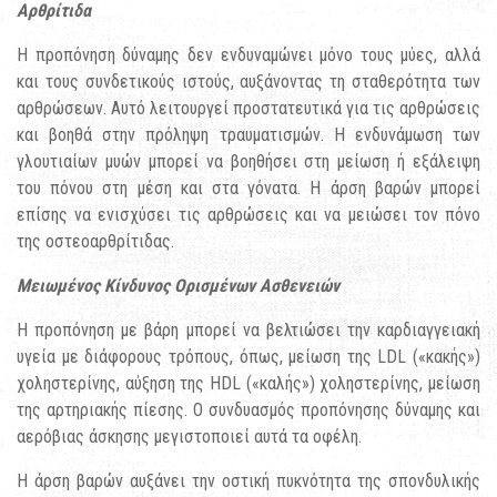
Αρθρίτιδα
Η προπόνηση δύναμης δεν ενδυναμώνει μόνο τους μύες, αλλά
και τους συνδετικούς ιστούς, αυξάνοντας τη σταθερότητα των
αρθρώσεων. Αυτό λειτουργεί προστατευτικά για τις αρθρώσεις
και βοηθά στην πρόληψη τραυματισμών. Η ενδυνάμωση των
γλουτιαίων μυών μπορεί να βοηθήσει στη μείωση ή εξάλειψη
του πόνου στη μέση και στα γόνατα. Η άρση βαρών μπορεί
επίσης να ενισχύσει τις αρθρώσεις και να μειώσει τον πόνο
της οστεοαρθρίτιδας.
Μειωμένος Κίνδυνος Ορισμένων Ασθενειών
Η προπόνηση με βάρη μπορεί να βελτιώσει την καρδιαγγειακή
υγεία με διάφορους τρόπους, όπως, μείωση της LDL («κακής»)
χοληστερίνης, αύξηση της HDL («καλής») χοληστερίνης, μείωση
της αρτηριακής πίεσης. Ο συνδυασμός προπόνησης δύναμης και
αερόβιας άσκησης μεγιστοποιεί αυτά τα οφέλη.
Η άρση βαρών αυξάνει την οστική πυκνότητα της σπονδυλικής