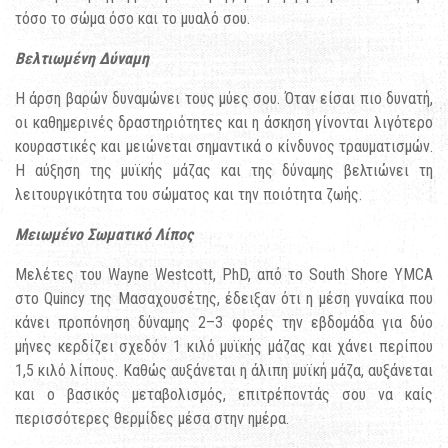
τόσο το σώμα όσο και το μυαλό σου.
Βελτιωμένη Δύναμη
Η άρση βαρών δυναμώνει τους μύες σου. Όταν είσαι πιο δυνατή,
οι καθημερινές δραστηριότητες και η άσκηση γίνονται λιγότερο
κουραστικές και μειώνεται σημαντικά ο κίνδυνος τραυματισμών.
Η αύξηση της μυϊκής μάζας και της δύναμης βελτιώνει τη
λειτουργικότητα του σώματος και την ποιότητα ζωής.
Μειωμένο Σωματικό Λίπος
Μελέτες του Wayne Westcott, PhD, από το South Shore YMCA
στο Quincy της Μασαχουσέτης, έδειξαν ότι η μέση γυναίκα που
κάνει προπόνηση δύναμης 2–3 φορές την εβδομάδα για δύο
μήνες κερδίζει σχεδόν 1 κιλό μυϊκής μάζας και χάνει περίπου
1,5 κιλό λίπους. Καθώς αυξάνεται η άλιπη μυϊκή μάζα, αυξάνεται
και ο βασικός μεταβολισμός, επιτρέποντάς σου να καίς
περισσότερες θερμίδες μέσα στην ημέρα.