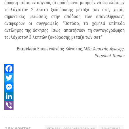
άσκηση πιέσεων πάγκου, οι ασκούμενοι μπορούν να εκτελέσουν
τουλάχιστον 2 λεπτά ξεκούρασης μεταξύ των σετ, χωρίς
σημαντικές μειώσεις στην απόδοση των επαναλήψεων”,
αναφέρουν οι συγγραφείς. “Ωστόσο, τα χαμηλά επίπεδα
αντίληψης της άσκησης ίσως απαιτήσουν τη συνταγογράφηση
τουλάχιστον 3 λεπτών ξεκούρασης μεταξύ των σετ.”
Επιμέλεια
:Επαμεινώνδας Κώνστας,
MSc Φυσικής Αγωγής-
Personal Trainer
Facebook
Twitter
Messenger
LinkedIn
Viber
BY NONTAS
FITNESS - PERSONAL TRAINING
ΔΙΆΛΕΙΜΜΑ