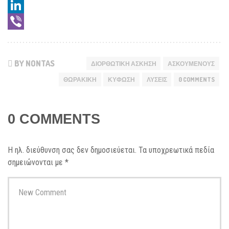
Messenger
LinkedIn
Viber
BY NONTAS
ΔΙΟΡΘΩΤΙΚΉ ΆΣΚΗΣΗ
ΑΣΚΟΎΜΕΝΟΥΣ
ΘΩΡΑΚΙΚΉ
ΚΎΦΩΣΗ
ΛΎΣΕΙΣ
0 COMMENTS
0 COMMENTS
Η ηλ. διεύθυνση σας δεν δημοσιεύεται.
Τα υποχρεωτικά πεδία
σημειώνονται με
*
Your
comment
*