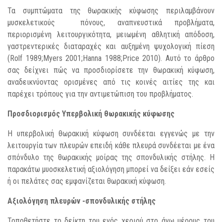
Τα συμπτώματα της θωρακικής κύφωσης περιλαμβάνουν
μυσκελετικούς πόνους, αναπνευστικά προβλήματα,
περιορισμένη λειτουργικότητα, μειωμένη αθλητική απόδοση,
γαστρεντερικές διαταραχές και αυξημένη ψυχολογική πίεση
(Rolf 1989;Myers 2001;Hanna 1988;Price 2010). Αυτό το άρθρο
σας δείχνει πώς να προσδιορίσετε την θωρακική κύφωση,
αναδεικνύοντας ορισμένες από τις κοινές αιτίες της και
παρέχει τρόπους για την αντιμετώπιση του προβλήματος.
Προσδιορισμός Υπερβολική θωρακικής κύφωσης
Η υπερβολική θωρακική κύφωση συνδέεται εγγενώς με την
λειτουργία των πλευρών επειδή κάθε πλευρά συνδέεται με ένα
σπόνδυλο της θωρακικής μοίρας της σπονδυλικής στήλης. Η
παρακάτω μυοσκελετική αξιολόγηση μπορεί να δείξει εάν εσείς
ή οι πελάτες σας εμφανίζεται θωρακική κύφωση.
Αξιολόγηση πλευρών -σπονδυλικής στήλης
Τοποθετήστε το δείκτη του ενός χεριού στο άνω μέρους του