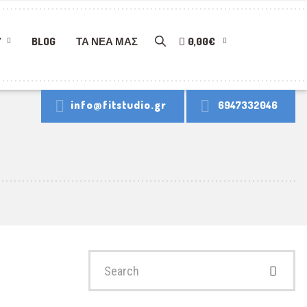
Y
BLOG
ΤΑ ΝΈΑ ΜΑΣ
0,00€
info@fitstudio.gr
6947332046
Search
for: