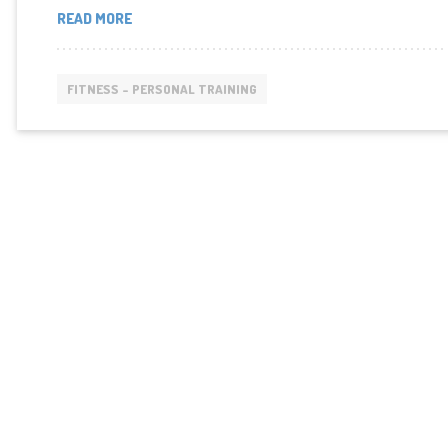
ΠΏΣ
READ MORE
ΕΠΙΔΡΆ
Η
ΓΥΜΝΑΣΤΙΚΉ
FITNESS - PERSONAL TRAINING
ΣΤΙΣ
ΟΡΜΌΝΕΣ
ΚΑΙ
ΤΗΝ
ΨΥΧΟΛΟΓΊΑ;