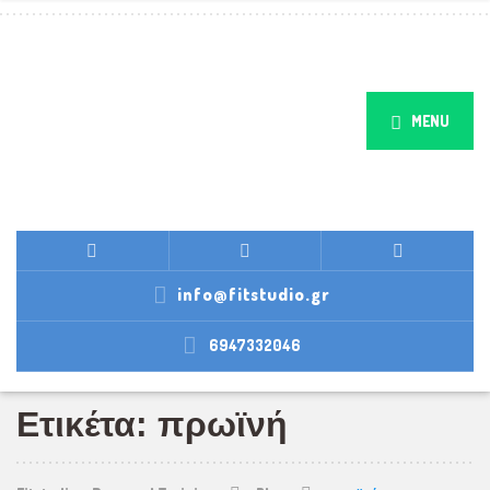
MENU
info@fitstudio.gr
6947332046
Ετικέτα: πρωϊνή