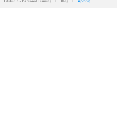
Fitstudio - Personal Training
Blog
πρωϊνή