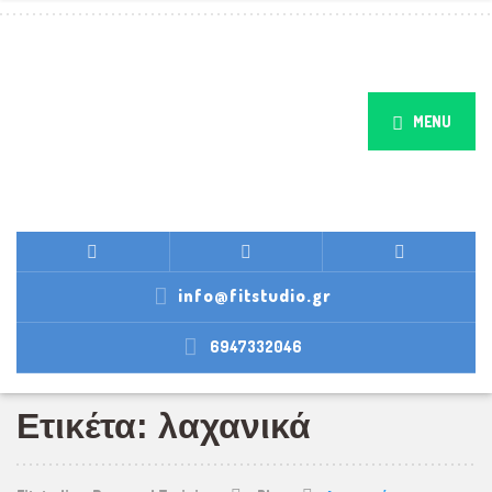
MENU
info@fitstudio.gr
6947332046
Ετικέτα: λαχανικά