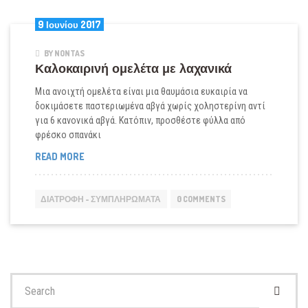
9 Ιουνίου 2017
BY NONTAS
Καλοκαιρινή ομελέτα με λαχανικά
Μια ανοιχτή ομελέτα είναι μια θαυμάσια ευκαιρία να
δοκιμάσετε παστεριωμένα αβγά χωρίς χοληστερίνη αντί
για 6 κανονικά αβγά. Κατόπιν, προσθέστε φύλλα από
φρέσκο σπανάκι
ΚΑΛΟΚΑΙΡΙΝΉ
READ MORE
ΟΜΕΛΈΤΑ
ΜΕ
ΛΑΧΑΝΙΚΆ
ΔΙΑΤΡΟΦΉ - ΣΥΜΠΛΗΡΏΜΑΤΑ
0 COMMENTS
Search
for: