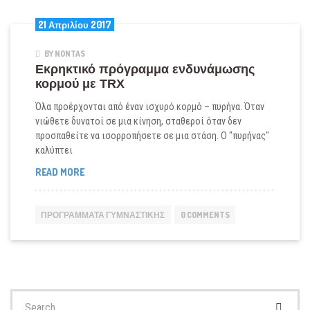
21 Απριλίου 2017
BY NONTAS
Εκρηκτικό πρόγραμμα ενδυνάμωσης
κορμού με TRX
Όλα προέρχονται από έναν ισχυρό κορμό – πυρήνα. Όταν
νιώθετε δυνατοί σε μια κίνηση, σταθεροί όταν δεν
προσπαθείτε να ισορροπήσετε σε μια στάση. Ο "πυρήνας"
καλύπτει
ΕΚΡΗΚΤΙΚΌ
READ MORE
ΠΡΌΓΡΑΜΜΑ
ΕΝΔΥΝΆΜΩΣΗΣ
ΚΟΡΜΟΎ
ΠΡΟΓΡΆΜΜΑΤΑ ΓΥΜΝΑΣΤΙΚΉΣ
0 COMMENTS
ΜΕ
TRX
Search