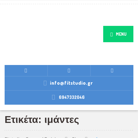
MENU
info@fitstudio.gr
6947332046
Ετικέτα: ιμάντες