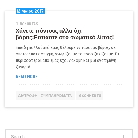
12 Μαΐου 2017
BY NONTAS
Χάνετε πόντους αλλά όχι
βάρος;Εστιάστε στο σωματικό λίπος!
Επειδή πολλοί από εμάς θέλουμε να χάσουμε βάρος, σε
οποιαδήποτε στιγμή, γνωρίζουμε το πόσο ζυγίζουμε. Οι
περισσότεροι από εμάς έχουν ακόμη και μια αγαπημένη
ζυγαριά
ΧΆΝΕΤΕ
READ MORE
ΠΌΝΤΟΥΣ
ΑΛΛΆ
ΌΧΙ
ΔΙΑΤΡΟΦΉ - ΣΥΜΠΛΗΡΏΜΑΤΑ
0 COMMENTS
ΒΆΡΟΣ;ΕΣΤΙΆΣΤΕ
ΣΤΟ
ΣΩΜΑΤΙΚΌ
ΛΊΠΟΣ!
Search