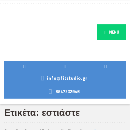
MENU
info@fitstudio.gr
6947332046
Ετικέτα: εστιάστε