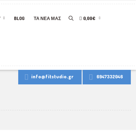
Y
BLOG
ΤΑ ΝΈΑ ΜΑΣ
0,00€
info@fitstudio.gr
6947332046