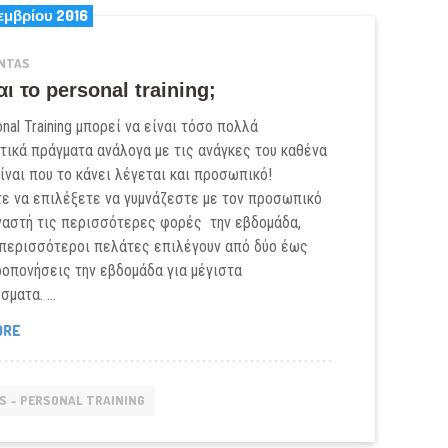
εμβρίου 2016
NTAS
αι το personal training;
nal Training μπορεί να είναι τόσο πολλά
τικά πράγματα ανάλογα με τις ανάγκες του καθένα
ίναι που το κάνει λέγεται και προσωπικό!
ε να επιλέξετε να γυμνάζεστε με τον προσωπικό
ναστή τις περισσότερες φορές την εβδομάδα,
 περισσότεροι πελάτες επιλέγουν από δύο έως
ροπονήσεις την εβδομάδα για μέγιστα
σματα. …
ΤΙ
ORE
ΕΊΝΑΙ
ΤΟ
PERSONAL
S - PERSONAL TRAINING
TRAINING;