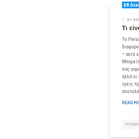
28 Δεκ
BY NO
Τι είν
Το Perso
διαφορε
– αυτό ε
Μπορείτ
σας γυμ
αλλά οι
τρεις π
αποτελέ
READ M
FITNES