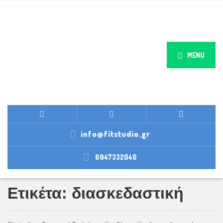
MENU
info@fitstudio.gr
6947332046
Ετικέτα: διασκεδαστική