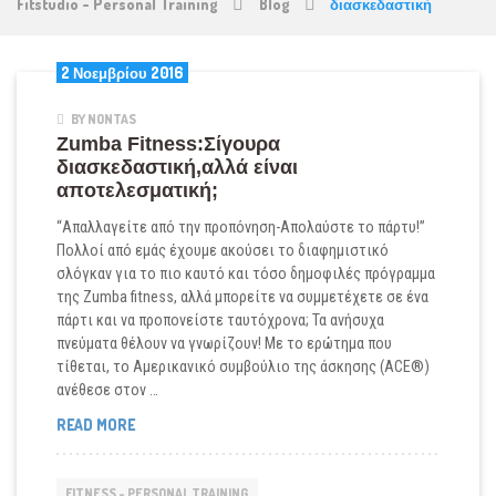
Fitstudio - Personal Training
Blog
διασκεδαστική
2 Νοεμβρίου 2016
BY NONTAS
Zumba Fitness:Σίγουρα
διασκεδαστική,αλλά είναι
αποτελεσματική;
“Απαλλαγείτε από την προπόνηση-Απολαύστε το πάρτυ!”
Πολλοί από εμάς έχουμε ακούσει το διαφημιστικό
σλόγκαν για το πιο καυτό και τόσο δημοφιλές πρόγραμμα
της Zumba fitness, αλλά μπορείτε να συμμετέχετε σε ένα
πάρτι και να προπονείστε ταυτόχρονα; Τα ανήσυχα
πνεύματα θέλουν να γνωρίζουν! Με το ερώτημα που
τίθεται, το Αμερικανικό συμβούλιο της άσκησης (ACE®)
ανέθεσε στον …
ZUMBA
READ MORE
FITNESS:ΣΊΓΟΥΡΑ
ΔΙΑΣΚΕΔΑΣΤΙΚΉ,ΑΛΛΆ
ΕΊΝΑΙ
FITNESS - PERSONAL TRAINING