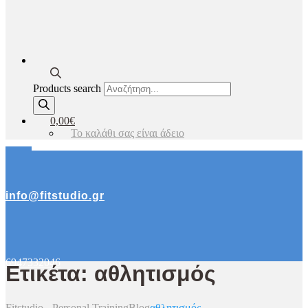
Products search
0,00€
Το καλάθι σας είναι άδειο
info@fitstudio.gr
6947332046
Ετικέτα: αθλητισμός
Fitstudio - Personal Training
Blog
αθλητισμός