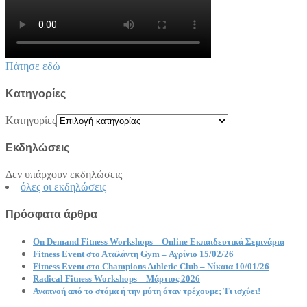
Πάτησε εδώ
Kατηγορίες
Kατηγορίες
Εκδηλώσεις
Δεν υπάρχουν εκδηλώσεις
όλες οι εκδηλώσεις
Πρόσφατα άρθρα
On Demand Fitness Workshops – Online Εκπαιδευτικά Σεμινάρια
Fitness Event στο Αταλάντη Gym – Αγρίνιο 15/02/26
Fitness Event στο Champions Athletic Club – Νίκαια 10/01/26
Radical Fitness Workshops – Μάρτιος 2026
Αναπνοή από το στόμα ή την μύτη όταν τρέχουμε; Τι ισχύει!