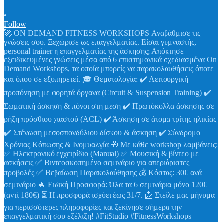
•
Follow
🚀 ON DEMAND FITNESS WORKSHOPS Αναβάθμισε τις
γνώσεις σου. Ξεχώρισε ως επαγγελματίας. Είσαι γυμναστής,
personal trainer ή επαγγελματίας της άσκησης; Απόκτησε
εξειδικευμένες γνώσεις μέσα από 6 επιστημονικά σχεδιασμένα On
Demand Workshops, τα οποία μπορείς να παρακολουθήσεις όποτε
και όπου σε εξυπηρετεί. 🎓 Θεματολογία: ✔️ Λειτουργική
προπόνηση με φορητά όργανα (Circuit & Suspension Training) ✔️
Σωματική άσκηση & πόνοι στη μέση ✔️ Πρωτόκολλα άσκησης σε
ρήξη πρόσθιου χιαστού (ACL) ✔️ Άσκηση σε άτομα τρίτης ηλικίας
✔️ Στένωση μεσοσπονδύλιου δίσκου & άσκηση ✔️ Σύνδρομο
Χρόνιας Κόπωσης & Ινομυαλγία 🎁 Με κάθε workshop λαμβάνεις:
✅ Ηλεκτρονικό εγχειρίδιο (Manual) ✅ Μουσική & βίντεο με
ασκήσεις ✅ Βιντεοσκοπημένο σεμινάριο για απεριόριστες
προβολές ✅ Βεβαίωση Παρακολούθησης 💰 Κόστος: 30€ ανά
σεμινάριο 🔥 Ειδική Προσφορά: Όλα τα 6 σεμινάρια μόνο 120€
(αντί 180€) ⏳ Η προσφορά ισχύει έως 31/7. 📩 Στείλε μας μήνυμα
για περισσότερες πληροφορίες και ξεκίνησε σήμερα την
επαγγελματική σου εξέλιξη! #FitStudio #FitnessWorkshops