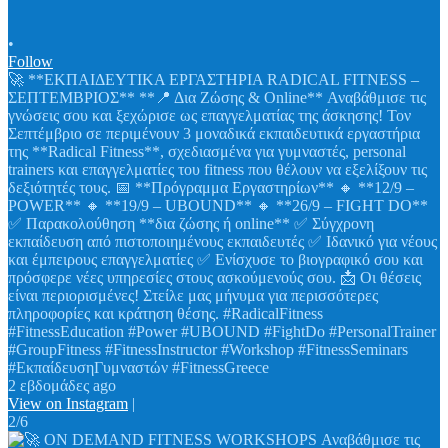
•
Follow
🚀 **ΕΚΠΑΙΔΕΥΤΙΚΑ ΕΡΓΑΣΤΗΡΙΑ RADICAL FITNESS –
ΣΕΠΤΕΜΒΡΙΟΣ** **📍 Δια Ζώσης & Online** Αναβάθμισε τις
γνώσεις σου και ξεχώρισε ως επαγγελματίας της άσκησης! Τον
Σεπτέμβριο σε περιμένουν 3 μοναδικά εκπαιδευτικά εργαστήρια
της **Radical Fitness**, σχεδιασμένα για γυμναστές, personal
trainers και επαγγελματίες του fitness που θέλουν να εξελίξουν τις
δεξιότητές τους. 📅 **Πρόγραμμα Εργαστηρίων** 🔸 **12/9 –
POWER** 🔸 **19/9 – UBOUND** 🔸 **26/9 – FIGHT DO**
✅ Παρακολούθηση **δια ζώσης ή online** ✅ Σύγχρονη
εκπαίδευση από πιστοποιημένους εκπαιδευτές ✅ Ιδανικό για νέους
και έμπειρους επαγγελματίες ✅ Ενίσχυσε το βιογραφικό σου και
πρόσφερε νέες υπηρεσίες στους ασκούμενούς σου. 📩 Οι θέσεις
είναι περιορισμένες! Στείλε μας μήνυμα για περισσότερες
πληροφορίες και κράτηση θέσης. #RadicalFitness
#FitnessEducation #Power #UBOUND #FightDo #PersonalTrainer
#GroupFitness #FitnessInstructor #Workshop #FitnessSeminars
#ΕκπαίδευσηΓυμναστών #FitnessGreece
2 εβδομάδες ago
View on Instagram
|
2/6