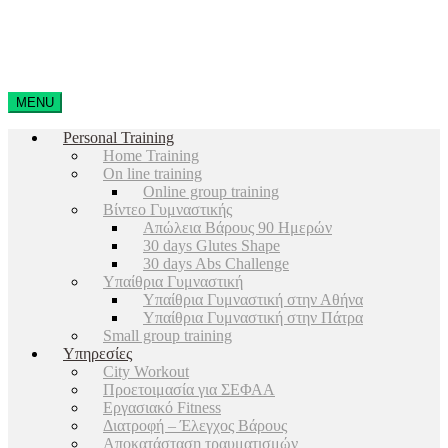
MENU
Personal Training
Home Training
On line training
Online group training
Βίντεο Γυμναστικής
Απώλεια Βάρους 90 Ημερών
30 days Glutes Shape
30 days Abs Challenge
Υπαίθρια Γυμναστική
Υπαίθρια Γυμναστική στην Αθήνα
Υπαίθρια Γυμναστική στην Πάτρα
Small group training
Υπηρεσίες
City Workout
Προετοιμασία για ΣΕΦΑΑ
Εργασιακό Fitness
Διατροφή – Έλεγχος Βάρους
Αποκατάσταση τραυματισμών