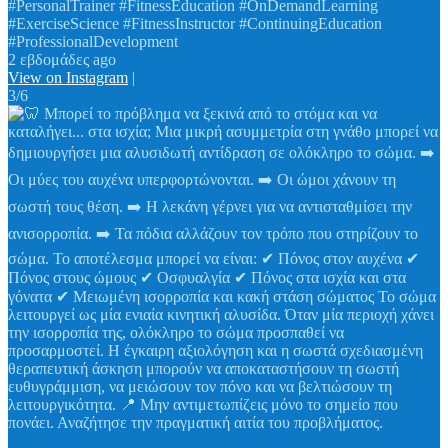
#PersonalTrainer #FitnessEducation #OnDemandLearning
#ExerciseScience #FitnessInstructor #ContinuingEducation
#ProfessionalDevelopment
2 εβδομάδες ago
View on Instagram
|
3/6