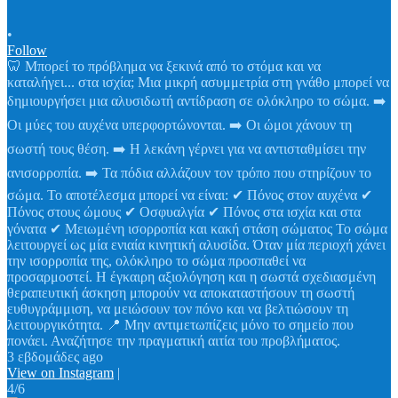
•
Follow
🦷 Μπορεί το πρόβλημα να ξεκινά από το στόμα και να
καταλήγει... στα ισχία; Μια μικρή ασυμμετρία στη γνάθο μπορεί να
δημιουργήσει μια αλυσιδωτή αντίδραση σε ολόκληρο το σώμα. ➡️
Οι μύες του αυχένα υπερφορτώνονται. ➡️ Οι ώμοι χάνουν τη
σωστή τους θέση. ➡️ Η λεκάνη γέρνει για να αντισταθμίσει την
ανισορροπία. ➡️ Τα πόδια αλλάζουν τον τρόπο που στηρίζουν το
σώμα. Το αποτέλεσμα μπορεί να είναι: ✔ Πόνος στον αυχένα ✔
Πόνος στους ώμους ✔ Οσφυαλγία ✔ Πόνος στα ισχία και στα
γόνατα ✔ Μειωμένη ισορροπία και κακή στάση σώματος Το σώμα
λειτουργεί ως μία ενιαία κινητική αλυσίδα. Όταν μία περιοχή χάνει
την ισορροπία της, ολόκληρο το σώμα προσπαθεί να
προσαρμοστεί. Η έγκαιρη αξιολόγηση και η σωστά σχεδιασμένη
θεραπευτική άσκηση μπορούν να αποκαταστήσουν τη σωστή
ευθυγράμμιση, να μειώσουν τον πόνο και να βελτιώσουν τη
λειτουργικότητα. 📍 Μην αντιμετωπίζεις μόνο το σημείο που
πονάει. Αναζήτησε την πραγματική αιτία του προβλήματος.
3 εβδομάδες ago
View on Instagram
|
4/6