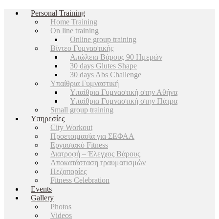
Personal Training
Home Training
On line training
Online group training
Βίντεο Γυμναστικής
Απώλεια Βάρους 90 Ημερών
30 days Glutes Shape
30 days Abs Challenge
Υπαίθρια Γυμναστική
Υπαίθρια Γυμναστική στην Αθήνα
Υπαίθρια Γυμναστική στην Πάτρα
Small group training
Υπηρεσίες
City Workout
Προετοιμασία για ΣΕΦΑΑ
Εργασιακό Fitness
Διατροφή – Έλεγχος Βάρους
Αποκατάσταση τραυματισμών
Πεζοπορίες
Fitness Celebration
Events
Gallery
Photos
Videos