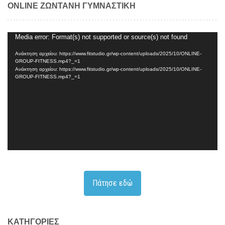
ONLINE ΖΩΝΤΑΝΗ ΓΥΜΝΑΣΤΙΚΗ
Πρόγραμμα
Media error: Format(s) not supported or source(s) not found
Αναπαραγωγής
Ανάκτηση αρχείου: https://www.fitstudio.gr/wp-content/uploads/2025/10/ONLINE-
Βίντεο
GROUP-FITNESS.mp4?_=1
Ανάκτηση αρχείου: https://www.fitstudio.gr/wp-content/uploads/2025/10/ONLINE-
GROUP-FITNESS.mp4?_=1
Πάτησε εδώ
KΑΤΗΓΟΡΊΕΣ