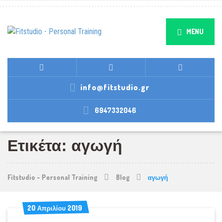
MENU
info@fitstudio.gr
6947332046
Ετικέτα: αγωγή
Fitstudio - Personal Training
Blog
αγωγή
20 Απριλίου 2019
20 Απριλίου 2019