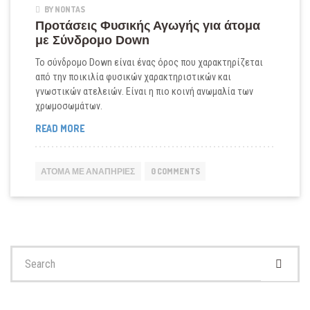
BY NONTAS
Προτάσεις Φυσικής Αγωγής για άτομα
με Σύνδρομο Down
Το σύνδρομο Down είναι ένας όρος που χαρακτηρίζεται
από την ποικιλία φυσικών χαρακτηριστικών και
γνωστικών ατελειών. Είναι η πιο κοινή ανωμαλία των
χρωμοσωμάτων.
ΠΡΟΤΆΣΕΙΣ
READ MORE
ΦΥΣΙΚΉΣ
ΑΓΩΓΉΣ
ΓΙΑ
ΆΤΟΜΑ ΜΕ ΑΝΑΠΗΡΊΕΣ
0 COMMENTS
ΆΤΟΜΑ
ΜΕ
ΣΎΝΔΡΟΜΟ
DOWN
Search
for: