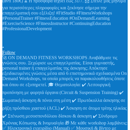
•
Follow
🚀 ON DEMAND FITNESS WORKSHOPS Αναβάθμισε τις
γνώσεις σου. Ξεχώρισε ως επαγγελματίας. Είσαι γυμναστής,
personal trainer ή επαγγελματίας της άσκησης; Απόκτησε
εξειδικευμένες γνώσεις μέσα από 6 επιστημονικά σχεδιασμένα On
Demand Workshops, τα οποία μπορείς να παρακολουθήσεις όποτε
και όπου σε εξυπηρετεί. 🎓 Θεματολογία: ✔️ Λειτουργική
προπόνηση με φορητά όργανα (Circuit & Suspension Training) ✔️
Σωματική άσκηση & πόνοι στη μέση ✔️ Πρωτόκολλα άσκησης σε
ρήξη πρόσθιου χιαστού (ACL) ✔️ Άσκηση σε άτομα τρίτης ηλικίας
✔️ Στένωση μεσοσπονδύλιου δίσκου & άσκηση ✔️ Σύνδρομο
Χρόνιας Κόπωσης & Ινομυαλγία 🎁 Με κάθε workshop λαμβάνεις:
✅ Ηλεκτρονικό εγχειρίδιο (Manual) ✅ Μουσική & βίντεο με