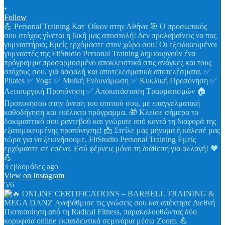
•
Follow
💪 Personal Training Κατ' Οίκον στην Αθήνα 🎯 Ο προσωπικός
σου στόχος γίνεται η δική μας αποστολή! Δεν προλαβαίνεις να πας
γυμναστήριο; Εμείς ερχόμαστε στον χώρο σου! Οι εξειδικευμένοι
γυμναστές της FitStudio Personal Training δημιουργούν ένα
πρόγραμμα προσαρμοσμένο αποκλειστικά στις ανάγκες και τους
στόχους σου, για ασφαλή και αποτελεσματικά αποτελέσματα. ✅
Pilates ✅ Yoga ✅ Μυϊκή Ενδυνάμωση ✅ Κυκλική Προπόνηση ✅
Λειτουργική Προπόνηση ✅ Αποκατάσταση Τραυματισμών 🏠
Προπονήσου στην άνεση του σπιτιού σου, με επαγγελματική
καθοδήγηση και ευέλικτο πρόγραμμα. 🎁 Κλείσε σήμερα το
δοκιμαστικό σου ραντεβού και γνώρισε από κοντά τη διαφορά της
εξατομικευμένης προπόνησης! 📩 Στείλε μας μήνυμα ή κάλεσέ μας
τώρα για να ξεκινήσουμε. FitStudio Personal Training Εμείς
ερχόμαστε σε εσένα. Εσύ φέρνεις μόνο τη διάθεση για αλλαγή! 💙
💪
3 εβδομάδες ago
View on Instagram
|
5/6