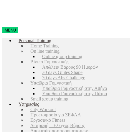
MENU
Personal Training
Home Training
On line training
Online group training
Βίντεο Γυμναστικής
Απώλεια Βάρους 90 Ημερών
30 days Glutes Shape
30 days Abs Challenge
Υπαίθρια Γυμναστική
Υπαίθρια Γυμναστική στην Αθήνα
Υπαίθρια Γυμναστική στην Πάτρα
Small group training
Υπηρεσίες
City Workout
Προετοιμασία για ΣΕΦΑΑ
Εργασιακό Fitness
Διατροφή – Έλεγχος Βάρους
Αποκατάσταση τραυματισμών