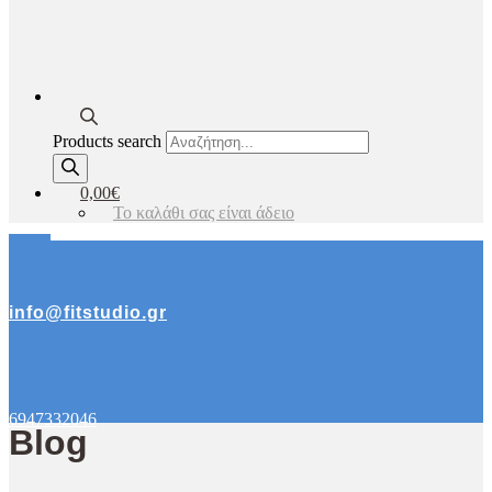
Products search
0,00€
Το καλάθι σας είναι άδειο
info@fitstudio.gr
6947332046
Blog