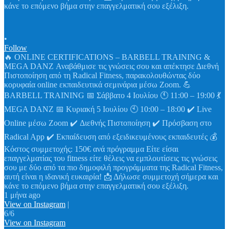
•
Follow
🔥 ONLINE CERTIFICATIONS – BARBELL TRAINING &
MEGA DANZ Αναβάθμισε τις γνώσεις σου και απέκτησε Διεθνή
Πιστοποίηση από τη Radical Fitness, παρακολουθώντας δύο
κορυφαία online εκπαιδευτικά σεμινάρια μέσω Zoom. 💪
BARBELL TRAINING 📅 Σάββατο 4 Ιουλίου 🕚 11:00 – 19:00 💃
MEGA DANZ 📅 Κυριακή 5 Ιουλίου 🕙 10:00 – 18:00 ✔️ Live
Online μέσω Zoom ✔️ Διεθνής Πιστοποίηση ✔️ Πρόσβαση στο
Radical App ✔️ Εκπαίδευση από εξειδικευμένους εκπαιδευτές 💰
Κόστος συμμετοχής: 150€ ανά πρόγραμμα Είτε είσαι
επαγγελματίας του fitness είτε θέλεις να εμπλουτίσεις τις γνώσεις
σου με δύο από τα πιο δημοφιλή προγράμματα της Radical Fitness,
αυτή είναι η ιδανική ευκαιρία! 📩 Δήλωσε συμμετοχή σήμερα και
κάνε το επόμενο βήμα στην επαγγελματική σου εξέλιξη.
1 μήνα ago
View on Instagram
|
6/6
View on Instagram