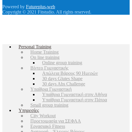
Powered by
Futureplus-web
Copyright © 2021 Fitstudio. All rights reserved.
Personal Training
Home Training
On line training
Online group training
Βίντεο Γυμναστικής
Απώλεια Βάρους 90 Ημερών
30 days Glutes Shape
30 days Abs Challenge
Υπαίθρια Γυμναστική
Υπαίθρια Γυμναστική στην Αθήνα
Υπαίθρια Γυμναστική στην Πάτρα
Small group training
Υπηρεσίες
City Workout
Προετοιμασία για ΣΕΦΑΑ
Εργασιακό Fitness
Διατροφή – Έλεγχος Βάρους