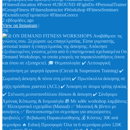
#FitnessEducation #Power #UBOUND #FightDo #PersonalTrainer
#GroupFitness #FitnessInstructor #Workshop #FitnessSeminars
#ΕκπαίδευσηΓυμναστών #FitnessGreece
2 εβδομάδες ago
View on Instagram
|
2/6