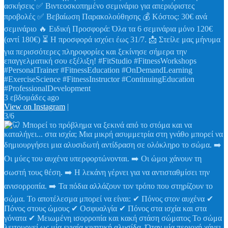
ασκήσεις ✅ Βιντεοσκοπημένο σεμινάριο για απεριόριστες
προβολές ✅ Βεβαίωση Παρακολούθησης 💰 Κόστος: 30€ ανά
σεμινάριο 🔥 Ειδική Προσφορά: Όλα τα 6 σεμινάρια μόνο 120€
(αντί 180€) ⏳ Η προσφορά ισχύει έως 31/7. 📩 Στείλε μας μήνυμα
για περισσότερες πληροφορίες και ξεκίνησε σήμερα την
επαγγελματική σου εξέλιξη! #FitStudio #FitnessWorkshops
#PersonalTrainer #FitnessEducation #OnDemandLearning
#ExerciseScience #FitnessInstructor #ContinuingEducation
#ProfessionalDevelopment
3 εβδομάδες ago
View on Instagram
|
3/6