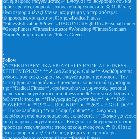
•
Follow
🚀 **ΕΚΠΑΙΔΕΥΤΙΚΑ ΕΡΓΑΣΤΗΡΙΑ RADICAL FITNESS –
ΣΕΠΤΕΜΒΡΙΟΣ** **📍 Δια Ζώσης & Online** Αναβάθμισε τις
γνώσεις σου και ξεχώρισε ως επαγγελματίας της άσκησης! Τον
Σεπτέμβριο σε περιμένουν 3 μοναδικά εκπαιδευτικά εργαστήρια
της **Radical Fitness**, σχεδιασμένα για γυμναστές, personal
trainers και επαγγελματίες του fitness που θέλουν να εξελίξουν τις
δεξιότητές τους. 📅 **Πρόγραμμα Εργαστηρίων** 🔸 **12/9 –
POWER** 🔸 **19/9 – UBOUND** 🔸 **26/9 – FIGHT DO**
✅ Παρακολούθηση **δια ζώσης ή online** ✅ Σύγχρονη
εκπαίδευση από πιστοποιημένους εκπαιδευτές ✅ Ιδανικό για νέους
και έμπειρους επαγγελματίες ✅ Ενίσχυσε το βιογραφικό σου και
πρόσφερε νέες υπηρεσίες στους ασκούμενούς σου. 📩 Οι θέσεις
είναι περιορισμένες! Στείλε μας μήνυμα για περισσότερες
πληροφορίες και κράτηση θέσης. #RadicalFitness