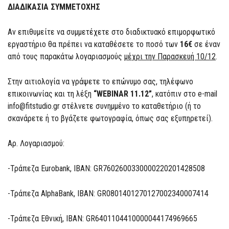
ΔΙΑΔΙΚΑΣΙΑ ΣΥΜΜΕΤΟΧΗΣ
Αν επιθυμείτε να συμμετέχετε στo διαδικτυακό επιμορφωτικό
εργαστήριο θα πρέπει να καταθέσετε το ποσό των
16€
σε έναν
από τους παρακάτω λογαριασμούς
μέχρι την Παρασκευή 10/12
.
Στην αιτιολογία να γράψετε το επώνυμο σας, τηλέφωνο
επικοινωνίας και τη λέξη
“WEBINAR 11.12”
, κατόπιν στο e-mail
info@fitstudio.gr στέλνετε συνημμένο το καταθετήριο (ή το
σκανάρετε ή το βγάζετε φωτογραφία, όπως σας εξυπηρετεί).
Αρ. Λογαριασμού:
-Τράπεζα Eurobank, IBAN: GR7602600330000220201428508
-Τράπεζα AlphaBank, IBAN: GR0801401270127002340007414
-Τράπεζα Εθνική, IBAN: GR6401104410000044174969665