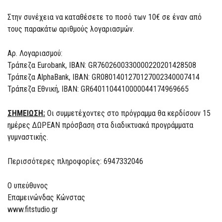
Στην συνέχεια να καταθέσετε το ποσό των 10€ σε έναν από
τους παρακάτω αριθμούς λογαριασμών.
Αρ. Λογαριασμού:
Τράπεζα Eurobank, IBAN: GR7602600330000220201428508
Τράπεζα AlphaBank, IBAN: GR0801401270127002340007414
Τράπεζα Εθνική, IBAN: GR6401104410000044174969665
ΣΗΜΕΙΩΣΗ:
Οι συμμετέχοντες στο πρόγραμμα θα κερδίσουν 15
ημέρες ΔΩΡΕΑΝ πρόσβαση στα διαδικτυακά προγράμματα
γυμναστικής.
Περισσότερες πληροφορίες: 6947332046
Ο υπεύθυνος
Επαμεινώνδας Κώνστας
www.fitstudio.gr