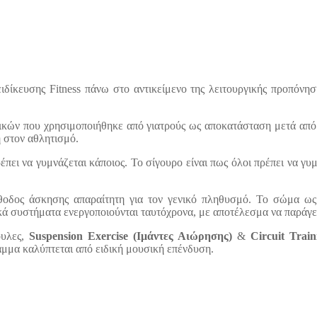
δίκευσης Fitness πάνω στο αντικείμενο της λειτουργικής προπόνησ
ικών που χρησιμοποιήθηκε από γιατρούς ως αποκατάσταση μετά από 
ή στον αθλητισμό.
πει να γυμνάζεται κάποιος. Το σίγουρο είναι πως όλοι πρέπει να γυμν
οδος άσκησης απαραίτητη για τον γενικό πληθυσμό. Το σώμα ως α
ά συστήματα ενεργοποιούνται ταυτόχρονα, με αποτέλεσμα να παράγετ
ουλες,
Suspension Exercise (Ιμάντες Αιώρησης)
&
Circuit Trai
μμα καλύπτεται από ειδική μουσική επένδυση.