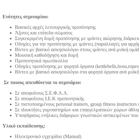
Ενότητες σεμιναρίου:
Βασικές αρχές λειτουργικής προπόνησης
Άξονες και επίπεδα σώματος
Συγκεκριμένη δομή προπόνησης με ιμάντες αιώρησης διάρκεια
Οδηγίες για την προπόνησης με ιμάντες (παραλλαγές για αρ
Βίντεο με βασικό ασκησιολόγιο στους ιμάντες ανά μυϊκή ομά
Μουσική καθοδήγηση και δομή
Προπονητικά πρωτόκολλα
Οδηγίες προπόνησης με φορητά όργανα (kettlebells,bosu,ropes
Βίντεο με βασικό ασκησιολόγιο στα φορητά όργανα ανά μυϊκ
Σε ποιους απευθύνεται το σεμινάριο:
Σε αποφοίτους Σ.Ε.Φ.Α.Α.
Σε αποφοίτους I.E.K προπονητικής
Σε πιστοποιημένους personal trainers, group fitness instructor
Σε ιδιοκτήτες γυμναστηρίων και επαγγελματικών χώρων άθλη
Υποψήφιους ενήλικες διάφορων γνωστικών αντικειμένων που 
Υλικό εκπαίδευσης:
Ηλεκτρονικό εγχειρίδιο (Manual)