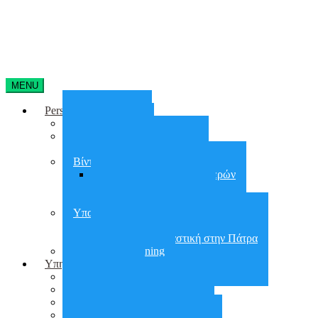
MENU
Personal Training
Home Training
On line training
Online group training
Βίντεο Γυμναστικής
Απώλεια Βάρους 90 Ημερών
30 days Glutes Shape
30 days Abs Challenge
Υπαίθρια Γυμναστική
Υπαίθρια Γυμναστική στην Αθήνα
Υπαίθρια Γυμναστική στην Πάτρα
Small group training
Υπηρεσίες
City Workout
Προετοιμασία για ΣΕΦΑΑ
Εργασιακό Fitness
Διατροφή – Έλεγχος Βάρους