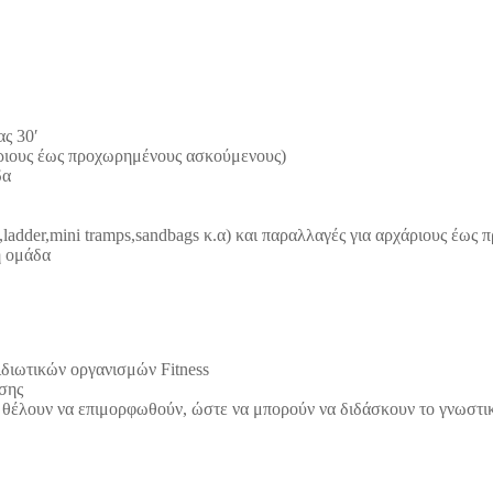
ς 30′
χάριους έως προχωρημένους ασκούμενους)
δα
,ladder,mini tramps,sandbags κ.α) και παραλλαγές για αρχάριους έως
ή ομάδα
s ιδιωτικών οργανισμών Fitness
σης
θέλουν να επιμορφωθούν, ώστε να μπορούν να διδάσκουν το γνωστικ