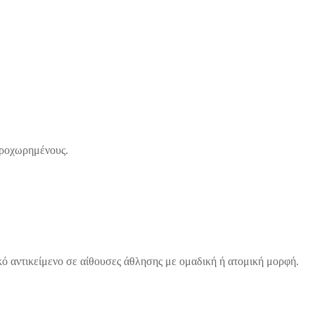
 προχωρημένους.
ό αντικείμενο σε αίθουσες άθλησης με ομαδική ή ατομική μορφή.