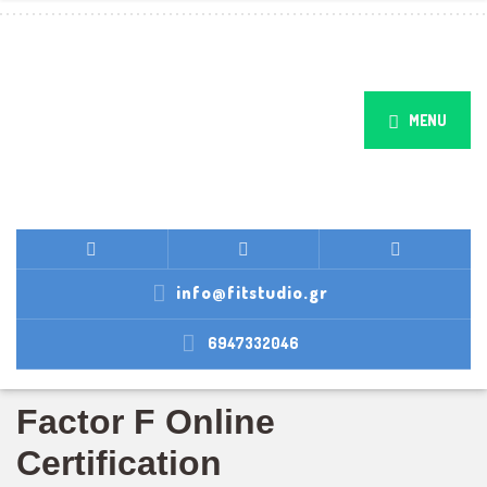
MENU
info@fitstudio.gr
6947332046
Factor F Online
Certification