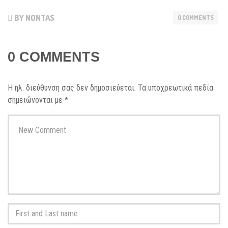
BY NONTAS
0 COMMENTS
0 COMMENTS
Η ηλ. διεύθυνση σας δεν δημοσιεύεται.
Τα υποχρεωτικά πεδία
σημειώνονται με
*
Your
comment
*
First
and