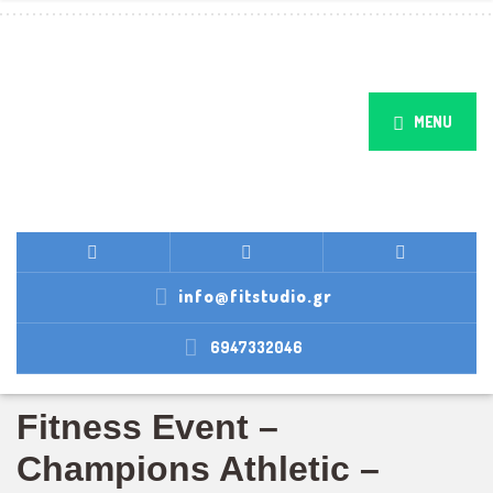
MENU
info@fitstudio.gr
6947332046
Fitness Event –
Champions Athletic –