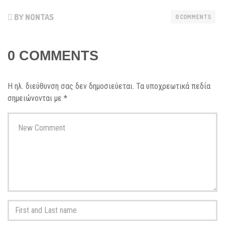
BY NONTAS
0 COMMENTS
0 COMMENTS
Η ηλ. διεύθυνση σας δεν δημοσιεύεται.
Τα υποχρεωτικά πεδία
σημειώνονται με
*
Your
comment
*
First
and