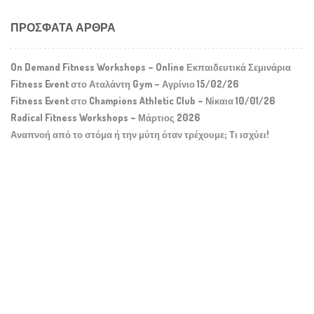
ΠΡΌΣΦΑΤΑ ΆΡΘΡΑ
On Demand Fitness Workshops – Online Εκπαιδευτικά Σεμινάρια
Fitness Event στο Αταλάντη Gym – Αγρίνιο 15/02/26
Fitness Event στο Champions Athletic Club – Νίκαια 10/01/26
Radical Fitness Workshops – Μάρτιος 2026
Αναπνοή από το στόμα ή την μύτη όταν τρέχουμε; Τι ισχύει!