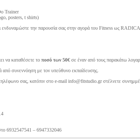
o Trainer
 posters, t shirts)
και ενδυναμώστε την παρουσία σας στην αγορά του Fitness ως 
πει να καταθέσετε το
ποσό των 50€
σε έναν από τους παρακάτω λογα
 από συνεννόηση με τον υπεύθυνο εκπαίδευσης.
τηλέφωνο σας, κατόπιν στο e-mail info@fitstudio.gr στέλνετε συνημμ
14
 στο 6932547541 – 6947332046