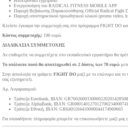
Ηλεκτρονικό εγχειρίδιο
Ενεργοποίηση του RADICAL FITNESS MOBILE APP
Παροχή Βεβαίωσης Παρακολούθησης Official Radical Fight D
Παροχή υποστηρικτικού προωθητικού υλικού (promo video, logo,
Κλείστε έγκαιρα την συμμετοχή σας στο πρόγραμμα FIGHT DO 
Κόστος συμμετοχής:
190 ευρώ
ΔΙΑΔΙΚΑΣΙΑ ΣΥΜΜΕΤΟΧΗΣ
Αν επιθυμείτε να συμμετέχετε στo εκπαιδευτικό εργαστήριο θα πρέ
Το υπόλοιπο ποσό θα αποπληρωθεί σε 2 δόσεις των 70 ευρώ
μετά
Στην αιτιολογία να γράψετε
FIGHT DO
μαζί με το επώνυμο και το 
σας εξυπηρετεί).
Αρ. Λογαριασμού:
Τράπεζα Eurobank, IBAN: GR7602600330000220201428508
Τράπεζα AlphaBank, IBAN: GR08014012701270023400074
Τράπεζα Εθνική, IBAN: GR6401104410000044174969665
Για οποιαδήποτε πληροφορία μπορείτε να επικοινωνήσετε μαζί μας