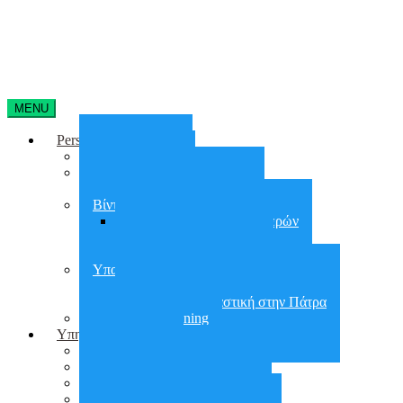
MENU
Personal Training
Home Training
On line training
Online group training
Βίντεο Γυμναστικής
Απώλεια Βάρους 90 Ημερών
30 days Glutes Shape
30 days Abs Challenge
Υπαίθρια Γυμναστική
Υπαίθρια Γυμναστική στην Αθήνα
Υπαίθρια Γυμναστική στην Πάτρα
Small group training
Υπηρεσίες
City Workout
Προετοιμασία για ΣΕΦΑΑ
Εργασιακό Fitness
Διατροφή – Έλεγχος Βάρους