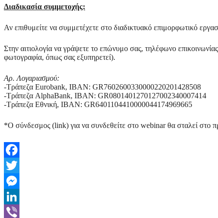
Διαδικασία συμμετοχής:
Αν επιθυμείτε να συμμετέχετε στo διαδικτυακό επιμορφωτικό εργασ
Στην αιτιολογία να γράψετε το επώνυμο σας, τηλέφωνο επικοινωνίας
φωτογραφία, όπως σας εξυπηρετεί).
Αρ. Λογαριασμού:
-Τράπεζα Eurobank, IBAN: GR7602600330000220201428508
-Τράπεζα AlphaBank, IBAN: GR0801401270127002340007414
-Τράπεζα Εθνική, IBAN: GR6401104410000044174969665
*O σύνδεσμος (link) για να συνδεθείτε στο webinar θα σταλεί στο 
Facebook
Twitter
Messenger
LinkedIn