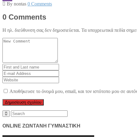
By nontas
0 Comments
Viber
0 Comments
Η ηλ. διεύθυνση σας δεν δημοσιεύεται.
Τα υποχρεωτικά πεδία σημε
Your
comment
*
First
and
E-
Last
mail
Website
name
*
Address
*
Αποθήκευσε το όνομά μου, email, και τον ιστότοπο μου σε αυτό
Search
for:
ONLINE ΖΩΝΤΑΝΗ ΓΥΜΝΑΣΤΙΚΗ