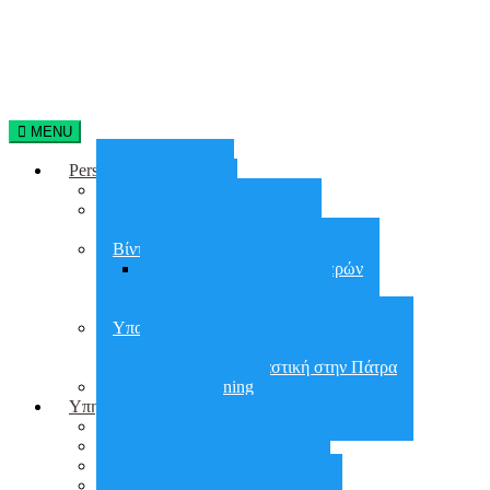
MENU
Personal Training
Home Training
On line training
Online group training
Βίντεο Γυμναστικής
Απώλεια Βάρους 90 Ημερών
30 days Glutes Shape
30 days Abs Challenge
Υπαίθρια Γυμναστική
Υπαίθρια Γυμναστική στην Αθήνα
Υπαίθρια Γυμναστική στην Πάτρα
Small group training
Υπηρεσίες
City Workout
Προετοιμασία για ΣΕΦΑΑ
Εργασιακό Fitness
Διατροφή – Έλεγχος Βάρους