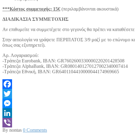
***Κόστος συμμετοχής: 15€
(περιλαμβάνονται ακουστικά)
ΔΙΑΔΙΚΑΣΙΑ ΣΥΜΜΕΤΟΧΗΣ
Αν επιθυμείτε να συμμετέχετε στο γεγονός θα πρέπει να καταθέσετ
Στην αιτιολογία να γράψετε ΠΕΡΙΠΑΤΟΣ 3/9 μαζί με το επώνυμο και 
όπως σας εξυπηρετεί).
Αρ. Λογαριασμού:
-Τράπεζα Eurobank, IBAN: GR7602600330000220201428508
-Τράπεζα AlphaBank, IBAN: GR0801401270127002340007414
-Τράπεζα Εθνική, IBAN: GR6401104410000044174969665
Facebook
Twitter
Messenger
LinkedIn
By nontas
0 Comments
Viber