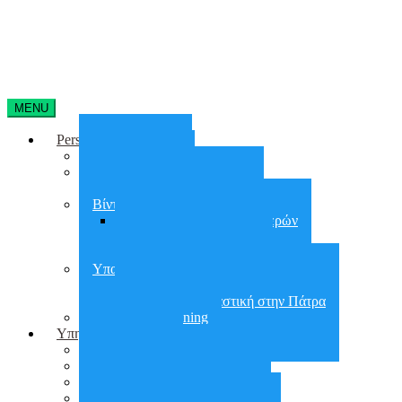
MENU
Personal Training
Home Training
On line training
Online group training
Βίντεο Γυμναστικής
Απώλεια Βάρους 90 Ημερών
30 days Glutes Shape
30 days Abs Challenge
Υπαίθρια Γυμναστική
Υπαίθρια Γυμναστική στην Αθήνα
Υπαίθρια Γυμναστική στην Πάτρα
Small group training
Υπηρεσίες
City Workout
Προετοιμασία για ΣΕΦΑΑ
Εργασιακό Fitness
Διατροφή – Έλεγχος Βάρους