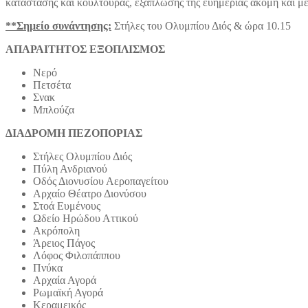
κατάστασης και κουλτούρας, εξάπλωσης της ευημερίας ακόμη και με
**Σημείο συνάντησης:
Στήλες του Ολυμπίου Διός & ώρα 10.15
ΑΠΑΡΑΙΤΗΤΟΣ ΕΞΟΠΛΙΣΜΟΣ
Νερό
Πετσέτα
Σνακ
Μπλούζα
ΔΙΑΔΡΟΜΗ ΠΕΖΟΠΟΡΙΑΣ
Στήλες Ολυμπίου Διός
Πύλη Ανδριανού
Οδός Διονυσίου Αεροπαγείτου
Αρχαίο Θέατρο Διονύσου
Στοά Ευμένους
Ωδείο Ηρώδου Αττικού
Ακρόπολη
Άρειος Πάγος
Λόφος Φιλοπάππου
Πνύκα
Αρχαία Αγορά
Ρωμαϊκή Αγορά
Κεραμεικός