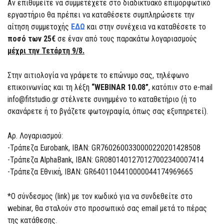
Αν επιθυμείτε να συμμετέχετε στo διαδικτυακό επιμορφωτικό
εργαστήριο θα πρέπει να καταθέσετε συμπληρώσετε την
αίτηση συμμετοχής
ΕΔΩ
και στην συνέχεια να καταθέσετε το
ποσό των 25€
σε έναν από τους παρακάτω λογαριασμούς
μέχρι την Τετάρτη 9/8.
Στην αιτιολογία να γράψετε το επώνυμο σας, τηλέφωνο
επικοινωνίας και τη λέξη
“WEBINAR 10.08”
, κατόπιν στο e-mail
info@fitstudio.gr στέλνετε συνημμένο το καταθετήριο (ή το
σκανάρετε ή το βγάζετε φωτογραφία, όπως σας εξυπηρετεί).
Αρ. Λογαριασμού:
-Τράπεζα Eurobank, IBAN: GR7602600330000220201428508
-Τράπεζα AlphaBank, IBAN: GR0801401270127002340007414
-Τράπεζα Εθνική, IBAN: GR6401104410000044174969665
*O σύνδεσμος (link) με τον κωδικό για να συνδεθείτε στο
webinar, θα σταλούν στο προσωπικό σας email μετά το πέρας
της κατάθεσης.