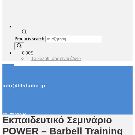
Products search
0,00€
Το καλάθι σας είναι άδειο
info@fitstudio.gr
6947332046
Εκπαιδευτικό Σεμινάριο
POWER – Barbell Training