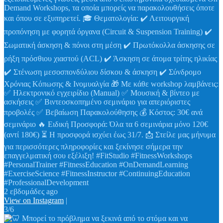
Demand Workshops, τα οποία μπορείς να παρακολουθήσεις όποτε
και όπου σε εξυπηρετεί. 🎓 Θεματολογία: ✔️ Λειτουργική
προπόνηση με φορητά όργανα (Circuit & Suspension Training) ✔️
Σωματική άσκηση & πόνοι στη μέση ✔️ Πρωτόκολλα άσκησης σε
ρήξη πρόσθιου χιαστού (ACL) ✔️ Άσκηση σε άτομα τρίτης ηλικίας
✔️ Στένωση μεσοσπονδύλιου δίσκου & άσκηση ✔️ Σύνδρομο
Χρόνιας Κόπωσης & Ινομυαλγία 🎁 Με κάθε workshop λαμβάνεις:
✅ Ηλεκτρονικό εγχειρίδιο (Manual) ✅ Μουσική & βίντεο με
ασκήσεις ✅ Βιντεοσκοπημένο σεμινάριο για απεριόριστες
προβολές ✅ Βεβαίωση Παρακολούθησης 💰 Κόστος: 30€ ανά
σεμινάριο 🔥 Ειδική Προσφορά: Όλα τα 6 σεμινάρια μόνο 120€
(αντί 180€) ⏳ Η προσφορά ισχύει έως 31/7. 📩 Στείλε μας μήνυμα
για περισσότερες πληροφορίες και ξεκίνησε σήμερα την
επαγγελματική σου εξέλιξη! #FitStudio #FitnessWorkshops
#PersonalTrainer #FitnessEducation #OnDemandLearning
#ExerciseScience #FitnessInstructor #ContinuingEducation
#ProfessionalDevelopment
2 εβδομάδες ago
View on Instagram
|
3/6