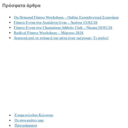
Πρόσφατα άρθρα
On Demand Fitness Workshops – Online Εκπαιδευτικά Σεμινάρια
Fitness Event στο Αταλάντη Gym – Αγρίνιο 15/02/26
Fitness Event στο Champions Athletic Club – Νίκαια 10/01/26
Radical Fitness Workshops – Μάρτιος 2026
Αναπνοή από το στόμα ή την μύτη όταν τρέχουμε; Τι ισχύει!
Επαμεινώνδας Κώνστας
Οι συνεργάτες μας
Προγράμματα