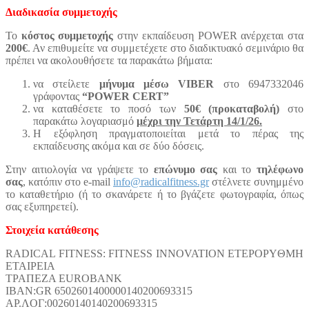
Διαδικασία συμμετοχής
Το
κόστος συμμετοχής
στην εκπαίδευση POWER ανέρχεται στα
200€
. Αν επιθυμείτε να συμμετέχετε στο διαδικτυακό σεμινάριο θα
πρέπει να ακολουθήσετε τα παρακάτω βήματα:
να στείλετε
μήνυμα μέσω VIBER
στο 6947332046
γράφοντας
“POWER CERT”
να καταθέσετε το ποσό των
50€ (προκαταβολή)
στο
παρακάτω λογαριασμό
μέχρι την Τετάρτη 14/1/26.
Η εξόφληση πραγματοποιείται μετά το πέρας της
εκπαίδευσης ακόμα και σε δύο δόσεις.
Στην αιτιολογία να γράψετε το
επώνυμο σας
και το
τηλέφωνο
σας
, κατόπιν στο e-mail
info@radicalfitness.gr
στέλνετε συνημμένο
το καταθετήριο (ή το σκανάρετε ή το βγάζετε φωτογραφία, όπως
σας εξυπηρετεί).
Στοιχεία κατάθεσης
RADICAL FITNESS: FITNESS INNOVATION ETEPOPYΘMH
ETAIPEIA
TPAΠEZA EUROBANK
IBAN:GR 6502601400000140200693315
AP.ΛOΓ:00260140140200693315