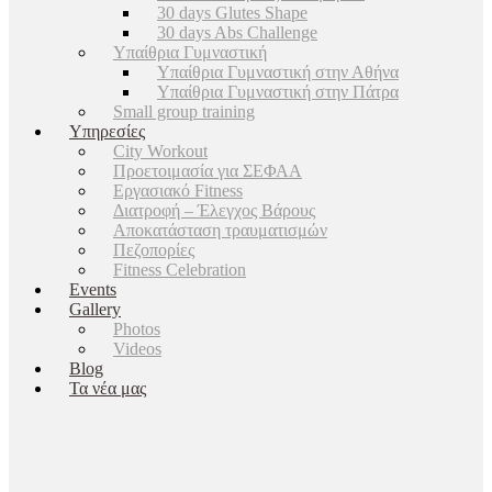
30 days Glutes Shape
30 days Abs Challenge
Υπαίθρια Γυμναστική
Υπαίθρια Γυμναστική στην Αθήνα
Υπαίθρια Γυμναστική στην Πάτρα
Small group training
Υπηρεσίες
City Workout
Προετοιμασία για ΣΕΦΑΑ
Εργασιακό Fitness
Διατροφή – Έλεγχος Βάρους
Αποκατάσταση τραυματισμών
Πεζοπορίες
Fitness Celebration
Events
Gallery
Photos
Videos
Blog
Τα νέα μας