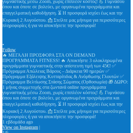
•
Follow
🔥 ΜΕΓΑΛΗ ΠΡΟΣΦΟΡΑ ΣΤΑ ON DEMAND
ΠΡΟΓΡΑΜΜΑΤΑ FITNESS! 🔥 Αποκτήστε 3 ολοκληρωμένα
προγράμματα γυμναστικής στην απίστευτη τιμή των 45€! ✅
Πρόγραμμα Απώλειας Βάρους – Διάρκεια 90 ημερών ✅
Πρόγραμμα Εξάλειψης Κυτταρίτιδας & Ανόρθωσης Γλουτών ✅
Πρόγραμμα Βελτίωσης Στάσης Σώματος (Ορθοσωμία) 🎁 ΔΩΡΟ:
1 μήνας συμμετοχής στα ζωντανά online προγράμματα
γυμναστικής μέσω Zoom, χωρίς επιπλέον κόστος! 💪 Γυμνάσου
όπου και όποτε σε βολεύει, με οργανωμένα προγράμματα και
επαγγελματική καθοδήγηση. ⏳ Η προσφορά ισχύει έως και την
Κυριακή 2 Αυγούστου. 📩 Στείλτε μας μήνυμα για περισσότερες
πληροφορίες ή για να αποκτήσετε την προσφορά!
1 εβδομάδα ago
View on Instagram
|
1/6