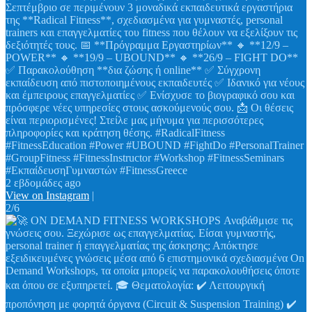
Σεπτέμβριο σε περιμένουν 3 μοναδικά εκπαιδευτικά εργαστήρια
της **Radical Fitness**, σχεδιασμένα για γυμναστές, personal
trainers και επαγγελματίες του fitness που θέλουν να εξελίξουν τις
δεξιότητές τους. 📅 **Πρόγραμμα Εργαστηρίων** 🔸 **12/9 –
POWER** 🔸 **19/9 – UBOUND** 🔸 **26/9 – FIGHT DO**
✅ Παρακολούθηση **δια ζώσης ή online** ✅ Σύγχρονη
εκπαίδευση από πιστοποιημένους εκπαιδευτές ✅ Ιδανικό για νέους
και έμπειρους επαγγελματίες ✅ Ενίσχυσε το βιογραφικό σου και
πρόσφερε νέες υπηρεσίες στους ασκούμενούς σου. 📩 Οι θέσεις
είναι περιορισμένες! Στείλε μας μήνυμα για περισσότερες
πληροφορίες και κράτηση θέσης. #RadicalFitness
#FitnessEducation #Power #UBOUND #FightDo #PersonalTrainer
#GroupFitness #FitnessInstructor #Workshop #FitnessSeminars
#ΕκπαίδευσηΓυμναστών #FitnessGreece
2 εβδομάδες ago
View on Instagram
|
2/6