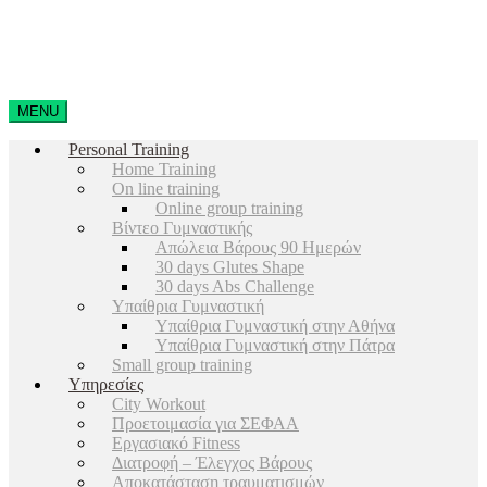
MENU
Personal Training
Home Training
On line training
Online group training
Βίντεο Γυμναστικής
Απώλεια Βάρους 90 Ημερών
30 days Glutes Shape
30 days Abs Challenge
Υπαίθρια Γυμναστική
Υπαίθρια Γυμναστική στην Αθήνα
Υπαίθρια Γυμναστική στην Πάτρα
Small group training
Υπηρεσίες
City Workout
Προετοιμασία για ΣΕΦΑΑ
Εργασιακό Fitness
Διατροφή – Έλεγχος Βάρους
Αποκατάσταση τραυματισμών