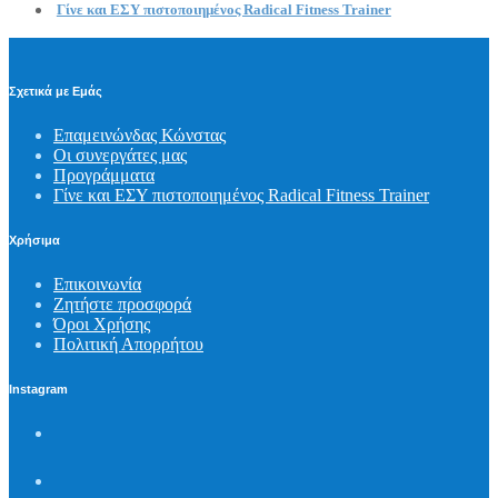
Γίνε και ΕΣΥ πιστοποιημένος Radical Fitness Trainer
Σχετικά με Εμάς
Επαμεινώνδας Κώνστας
Οι συνεργάτες μας
Προγράμματα
Γίνε και ΕΣΥ πιστοποιημένος Radical Fitness Trainer
Χρήσιμα
Επικοινωνία
Ζητήστε προσφορά
Όροι Χρήσης
Πολιτική Απορρήτου
Instagram