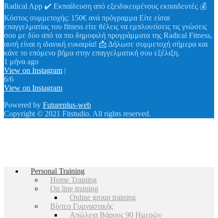
Radical App ✔️ Εκπαίδευση από εξειδικευμένους εκπαιδευτές 💰
Κόστος συμμετοχής: 150€ ανά πρόγραμμα Είτε είσαι
επαγγελματίας του fitness είτε θέλεις να εμπλουτίσεις τις γνώσεις
σου με δύο από τα πιο δημοφιλή προγράμματα της Radical Fitness,
αυτή είναι η ιδανική ευκαιρία! 📩 Δήλωσε συμμετοχή σήμερα και
κάνε το επόμενο βήμα στην επαγγελματική σου εξέλιξη.
1 μήνα ago
View on Instagram
|
6/6
View on Instagram
Powered by
Futureplus-web
Copyright © 2021 Fitstudio. All rights reserved.
Personal Training
Home Training
On line training
Online group training
Βίντεο Γυμναστικής
Απώλεια Βάρους 90 Ημερών