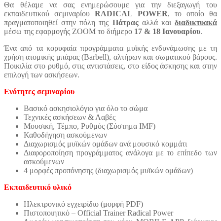
Θα θέλαμε να σας ενημερώσουμε για την διεξαγωγή του
εκπαιδευτικού σεμιναρίου
RADICAL POWER
, το οποίο θα
πραγματοποιηθεί στην πόλη της
Πάτρας
αλλά και
διαδικτυακά
μέσω της εφαρμογής ZOOM το διήμερο
17 & 18 Ιανουαρίου
.
Ένα από τα κορυφαία προγράμματα μυϊκής ενδυνάμωσης με τη
χρήση ατομικής μπάρας (Barbell), αλτήρων και σωματικού βάρους.
Ποικιλία στο ρυθμό, στις αντιστάσεις, στο είδος άσκησης και στην
επιλογή των ασκήσεων.
Ενότητες σεμιναρίου
Βασικό ασκησιολόγιο για όλο το σώμα
Τεχνικές ασκήσεων & Λαβές
Μουσική, Τέμπο, Ρυθμός (Σύστημα IMF)
Καθοδήγηση ασκούμενων
Διαχωρισμός μυϊκών ομάδων ανά μουσικό κομμάτι
Διαφοροποίηση προγράμματος ανάλογα με το επίπεδο των
ασκούμενων
4 μορφές προπόνησης (διαχωρισμός μυϊκών ομάδων)
Εκπαιδευτικό υλικό
Ηλεκτρονικό εγχειρίδιο (μορφή PDF)
Πιστοποιητικό – Official Trainer Radical Power