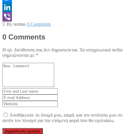
Messenger
LinkedIn
By nontas
0 Comments
Viber
0 Comments
Η ηλ. διεύθυνση σας δεν δημοσιεύεται.
Τα υποχρεωτικά πεδία
σημειώνονται με
*
Your
comment
*
First
and
E-
Last
mail
Website
name
*
Address
*
Αποθήκευσε το όνομά μου, email, και τον ιστότοπο μου σε
αυτόν τον πλοηγό για την επόμενη φορά που θα σχολιάσω.