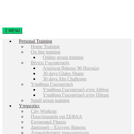
MENU
Personal Training
Home Training
On line training
Online group training
Βίντεο Γυμναστικής
Απώλεια Βάρους 90 Ημερών
30 days Glutes Shape
30 days Abs Challenge
Υπαίθρια Γυμναστική
Υπαίθρια Γυμναστική στην Αθήνα
Υπαίθρια Γυμναστική στην Πάτρα
Small group training
Υπηρεσίες
City Workout
Προετοιμασία για ΣΕΦΑΑ
Εργασιακό Fitness
Διατροφή – Έλεγχος Βάρους
Αποκατάσταση τραυματισμών