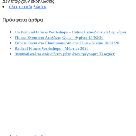
Δεν υπάρχουν εκδηλώσεις
όλες οι εκδηλώσεις
Πρόσφατα άρθρα
On Demand Fitness Workshops – Online Εκπαιδευτικά Σεμινάρια
Fitness Event στο Αταλάντη Gym – Αγρίνιο 15/02/26
Fitness Event στο Champions Athletic Club – Νίκαια 10/01/26
Radical Fitness Workshops – Μάρτιος 2026
Αναπνοή από το στόμα ή την μύτη όταν τρέχουμε; Τι ισχύει!