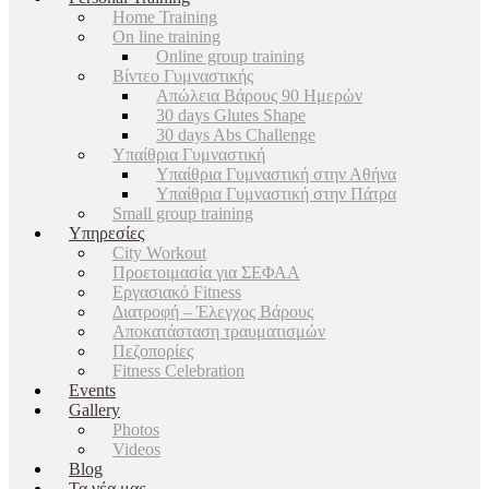
Home Training
On line training
Online group training
Βίντεο Γυμναστικής
Απώλεια Βάρους 90 Ημερών
30 days Glutes Shape
30 days Abs Challenge
Υπαίθρια Γυμναστική
Υπαίθρια Γυμναστική στην Αθήνα
Υπαίθρια Γυμναστική στην Πάτρα
Small group training
Υπηρεσίες
City Workout
Προετοιμασία για ΣΕΦΑΑ
Εργασιακό Fitness
Διατροφή – Έλεγχος Βάρους
Αποκατάσταση τραυματισμών
Πεζοπορίες
Fitness Celebration
Events
Gallery
Photos
Videos
Blog
Τα νέα μας