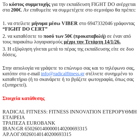
Το
κόστος συμμετοχής
για την εκπαίδευση FIGHT DO ανέρχεται
στα
200€
. Αν επιθυμείτε να συμμετέχετε στο σεμινάριο θα πρέπει:
να στείλετε
μήνυμα μέσω VIBER
στο 6947332046 γράφοντας
“FIGHT DO CERT”
να καταθέσετε το
ποσό των 50€ (προκαταβολή)
σε έναν από
τους παρακάτω λογαριασμούς
μέχρι την Τετάρτη 14/1/26.
Η εξόφληση γίνεται μετά το πέρας της εκπαίδευσης είτε σε δυο
δόσεις.
Στην αιτιολογία να γράψετε το επώνυμο σας και το τηλέφωνο σας,
κατόπιν στο e-mail
info@radicalfitness.gr
στέλνετε συνημμένο το
καταθετήριο (ή το σκανάρετε ή το βγάζετε φωτογραφία, όπως σας
εξυπηρετεί).
Στοιχεία κατάθεσης
RADICAL FITNESS: FITNESS INNOVATION ETEPOPYΘMH
ETAIPEIA
TPAΠEZA EUROBANK
IBAN:GR 6502601400000140200693315
AP.ΛOΓ:00260140140200693315