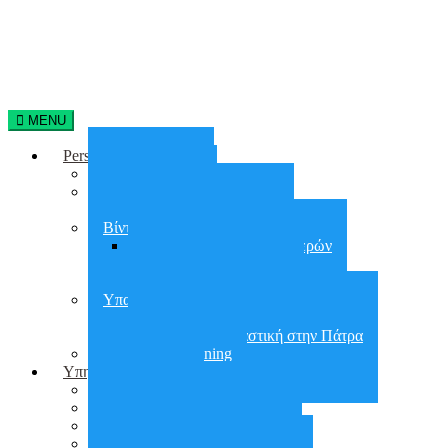
MENU
Personal Training
Home Training
On line training
Online group training
Βίντεο Γυμναστικής
Απώλεια Βάρους 90 Ημερών
30 days Glutes Shape
30 days Abs Challenge
Υπαίθρια Γυμναστική
Υπαίθρια Γυμναστική στην Αθήνα
Υπαίθρια Γυμναστική στην Πάτρα
Small group training
Υπηρεσίες
City Workout
Προετοιμασία για ΣΕΦΑΑ
Εργασιακό Fitness
Διατροφή – Έλεγχος Βάρους