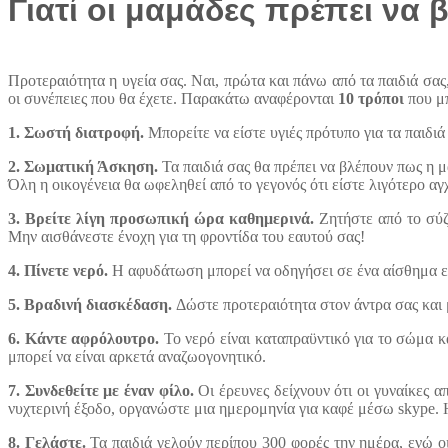
Γιατί οι μαμάδες πρέπει να 
Προτεραιότητα η υγεία σας. Ναι, πρώτα και πάνω από τα παιδιά σας
οι συνέπειες που θα έχετε. Παρακάτω αναφέρονται
10 τρόποι
που μπ
1. Σωστή διατροφή.
Μπορείτε να είστε υγιές πρότυπο για τα παιδι
2. Σωματική Άσκηση.
Τα παιδιά σας θα πρέπει να βλέπουν πως η μ
Όλη η οικογένεια θα ωφεληθεί από το γεγονός ότι είστε λιγότερο α
3. Βρείτε λίγη προσωπική ώρα καθημερινά.
Ζητήστε από το σύζυ
Μην αισθάνεστε ένοχη για τη φροντίδα του εαυτού σας!
4. Πίνετε νερό.
Η αφυδάτωση μπορεί να οδηγήσει σε ένα αίσθημα εξά
5. Βραδινή διασκέδαση.
Δώστε προτεραιότητα στον άντρα σας και μ
6. Κάντε αφρόλουτρο.
Το νερό είναι καταπραϋντικό για το σώμα κ
μπορεί να είναι αρκετά αναζωογονητικό.
7. Συνδεθείτε με έναν φίλο.
Οι έρευνες δείχνουν ότι οι γυναίκες απ
νυχτερινή έξοδο, οργανώστε μια ημερομηνία για καφέ μέσω skype. Η 
8. Γελάστε.
Τα παιδιά γελούν περίπου 300 φορές την ημέρα, ενώ οι