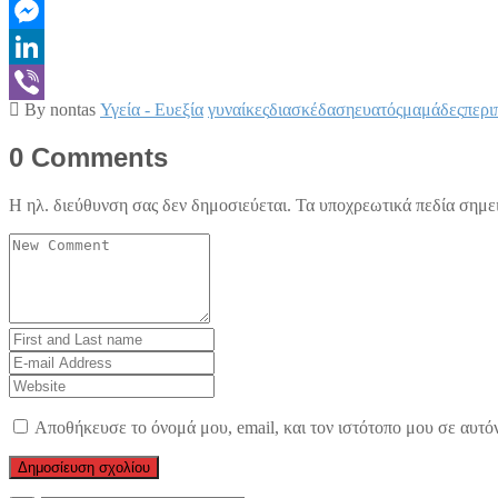
Twitter
Messenger
LinkedIn
By nontas
Υγεία - Ευεξία
γυναίκες
διασκέδαση
ευατός
μαμάδες
περι
Viber
0 Comments
Η ηλ. διεύθυνση σας δεν δημοσιεύεται.
Τα υποχρεωτικά πεδία σημε
Your
comment
*
First
and
E-
Last
mail
Website
name
*
Address
*
Αποθήκευσε το όνομά μου, email, και τον ιστότοπο μου σε αυτό