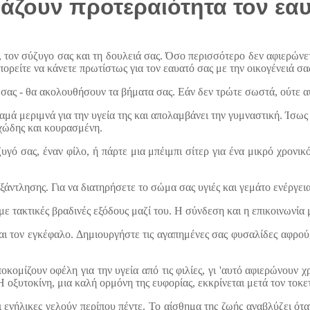
βάζουν προτεραιότητα τον εα
, τον σύζυγο σας και τη δουλειά σας. Όσο περισσότερο δεν αφιερώνετε
ορείτε να κάνετε πρωτίστως για τον εαυατό σας με την οικογένειά σα
ά σας - θα ακολουθήσουν τα βήματα σας. Εάν δεν τρώτε σωστά, ούτε α
αμά μεριμνά για την υγεία της και απολαμβάνει την γυμναστική. Ίσως
γχώδης και κουρασμένη.
γό σας, έναν φίλο, ή πάρτε μια μπέιμπι σίτερ για ένα μικρό χρονικ
ντλησης. Για να διατηρήσετε το σώμα σας υγιές και γεμάτο ενέργεια,
ε τακτικές βραδινές εξόδους μαζί του. Η σύνδεση και η επικοινωνία 
αι τον εγκέφαλο. Δημιουργήστε τις αγαπημένες σας φυσαλίδες αφρού, 
οκομίζουν οφέλη για την υγεία από τις φιλίες, γι 'αυτό αφιερώνουν χ
οξυτοκίνη, μια καλή ορμόνη της ευφορίας, εκκρίνεται μετά τον τοκετ
 ενήλικες γελούν περίπου πέντε. Το αίσθημα της ζωής αναβλύζει ότα