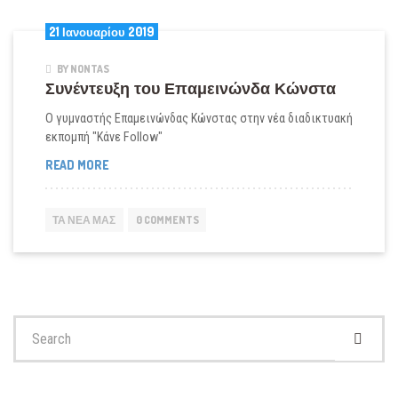
21 Ιανουαρίου 2019
BY NONTAS
Συνέντευξη του Επαμεινώνδα Κώνστα
Ο γυμναστής Επαμεινώνδας Κώνστας στην νέα διαδικτυακή
εκπομπή "Κάνε Follow"
ΣΥΝΈΝΤΕΥΞΗ
READ MORE
ΤΟΥ
ΕΠΑΜΕΙΝΏΝΔΑ
ΚΏΝΣΤΑ
ΤΑ ΝΈΑ ΜΑΣ
0 COMMENTS
Search
for: