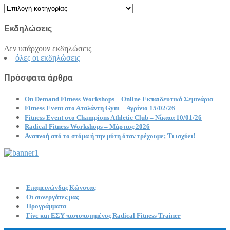
Kατηγορίες
Εκδηλώσεις
Δεν υπάρχουν εκδηλώσεις
όλες οι εκδηλώσεις
Πρόσφατα άρθρα
On Demand Fitness Workshops – Online Εκπαιδευτικά Σεμινάρια
Fitness Event στο Αταλάντη Gym – Αγρίνιο 15/02/26
Fitness Event στο Champions Athletic Club – Νίκαια 10/01/26
Radical Fitness Workshops – Μάρτιος 2026
Αναπνοή από το στόμα ή την μύτη όταν τρέχουμε; Τι ισχύει!
Επαμεινώνδας Κώνστας
Οι συνεργάτες μας
Προγράμματα
Γίνε και ΕΣΥ πιστοποιημένος Radical Fitness Trainer