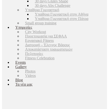
30 days Glutes Shape
30 days Abs Challenge
Υπαίθρια Γυμναστική
Υπαίθρια Γυμναστική στην Αθήνα
Υπαίθρια Γυμναστική στην Πάτρα
Small group training
Υπηρεσίες
City Workout
Προετοιμασία για ΣΕΦΑΑ
Εργασιακό Fitness
Διατροφή – Έλεγχος Βάρους
Αποκατάσταση τραυματισμών
Πεζοπορίες
Fitness Celebration
Events
Gallery
Photos
Videos
Blog
Τα νέα μας