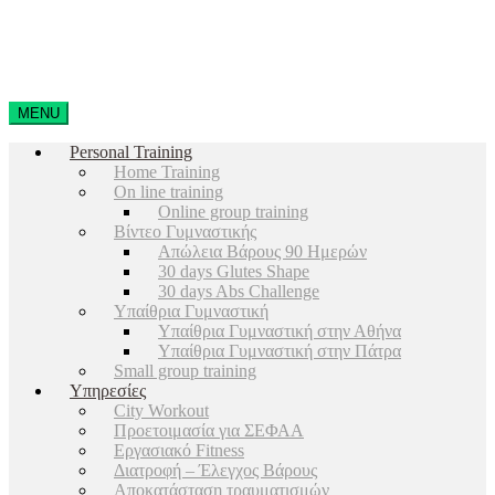
MENU
Personal Training
Home Training
On line training
Online group training
Βίντεο Γυμναστικής
Απώλεια Βάρους 90 Ημερών
30 days Glutes Shape
30 days Abs Challenge
Υπαίθρια Γυμναστική
Υπαίθρια Γυμναστική στην Αθήνα
Υπαίθρια Γυμναστική στην Πάτρα
Small group training
Υπηρεσίες
City Workout
Προετοιμασία για ΣΕΦΑΑ
Εργασιακό Fitness
Διατροφή – Έλεγχος Βάρους
Αποκατάσταση τραυματισμών