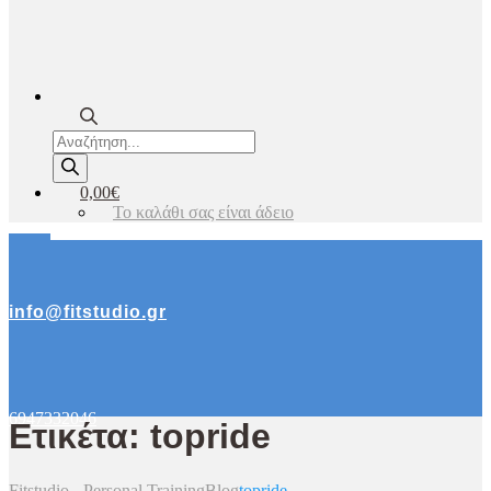
Products
search
0,00€
Το καλάθι σας είναι άδειο
info@fitstudio.gr
6947332046
Ετικέτα: topride
Fitstudio - Personal Training
Blog
topride